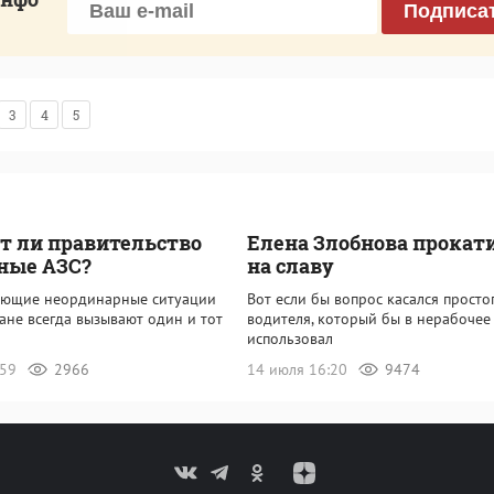
Подписа
3
4
5
 ли правительство
Елена Злобнова прокат
ные АЗС?
на славу
ающие неординарные ситуации
Вот если бы вопрос касался просто
ане всегда вызывают один и тот
водителя, который бы в нерабочее
использовал
:59
2966
14 июля 16:20
9474