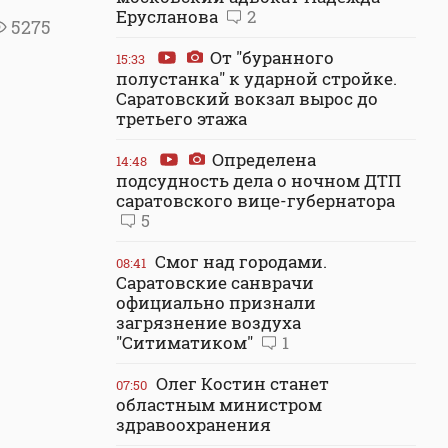
Ерусланова
2
5275
От "буранного
15:33
полустанка" к ударной стройке.
Саратовский вокзал вырос до
третьего этажа
Определена
14:48
подсудность дела о ночном ДТП
саратовского вице-губернатора
5
Смог над городами.
08:41
Саратовские санврачи
официально признали
загрязнение воздуха
"Ситиматиком"
1
Олег Костин станет
07:50
областным министром
здравоохранения