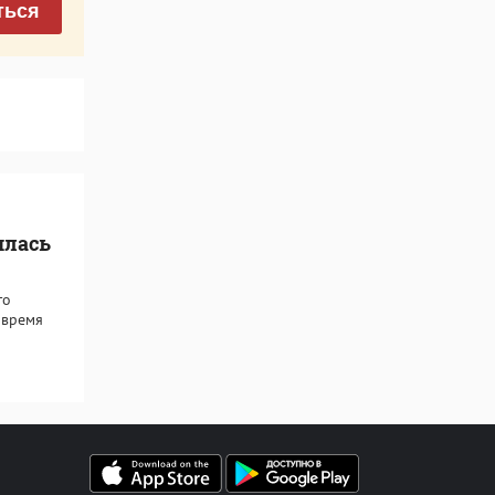
ться
илась
го
 время