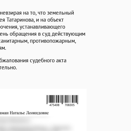
невзирая на то, что земельный
я Татаринова, и на объект
ючения, устанавливающего
день обращения в суд действующим
санитарным, противопожарным,
ям.
бжалования судебного акта
тельно.