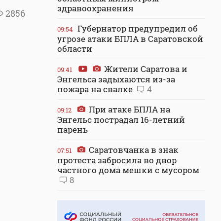
здравоохранения
2856
Губернатор предупредил об
09:54
угрозе атаки БПЛА в Саратовской
области
Жители Саратова и
09:41
Энгельса задыхаются из-за
пожара на свалке
4
При атаке БПЛА на
09:12
Энгельс пострадал 16-летний
парень
Саратовчанка в знак
07:51
протеста забросила во двор
частного дома мешки с мусором
8