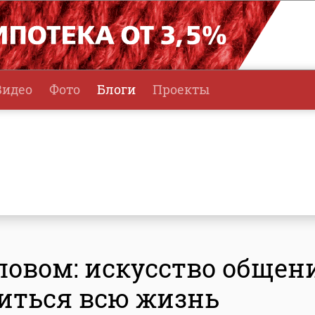
Видео
Фото
Блоги
Проекты
ловом: искусство общен
читься всю жизнь