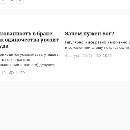
зованность в браке:
Зачем нужен Бог?
ах одиночества увозит
Регулярно и все равно неизменно 
туда
и сожалением слышу потрясающий
риходится успокаивать, утешать,
4 августа 15:31
1035
ь (как в рамках
вания, так и вне его) девушек
7:19
1159