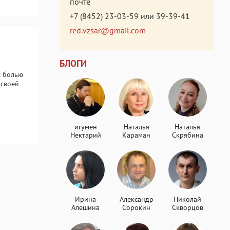
почте
+7 (8452) 23-03-59
или
39-39-41
red.vzsar@gmail.com
БЛОГИ
с болью
 своей
игумен
Наталья
Наталья
Нектарий
Караман
Скрябина
Ирина
Александр
Николай
Алешина
Сорокин
Скворцов