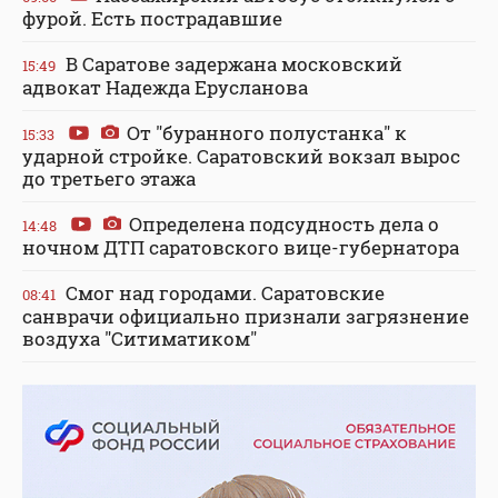
фурой. Есть пострадавшие
В Саратове задержана московский
15:49
адвокат Надежда Ерусланова
От "буранного полустанка" к
15:33
ударной стройке. Саратовский вокзал вырос
до третьего этажа
Определена подсудность дела о
14:48
ночном ДТП саратовского вице-губернатора
Смог над городами. Саратовские
08:41
санврачи официально признали загрязнение
воздуха "Ситиматиком"