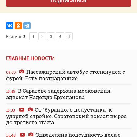
Подписаться
Рейтинг:
2
1
2
3
4
5
ГЛАВНЫЕ НОВОСТИ
Пассажирский автобус столкнулся с
09:00
фурой. Есть пострадавшие
В Саратове задержана московский
15:49
адвокат Надежда Ерусланова
От "буранного полустанка" к
15:33
ударной стройке. Саратовский вокзал вырос
до третьего этажа
Определена подсудность дела о
14:48