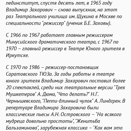
пединститут, спустя десять лет, в 1965 году
Владимир Захарович – снова выпускник, на этот
раз Театрального училища им. Щукина в Москве по
специальности "режиссер" (ученик Б.Е. Захавы).
С 1966 по 1967 работает главным режиссером
Минусийского драматического театра, с 1967 по
1970 – главный режиссер в Театре Юного зрителя в
Иркутске.
С 1970 по 1986 – режиссер-постановщик
Саратовского ТЮЗа. За годы работы в театре
юного зрителя Владимир Захарович поставил более
20 спектаклей, среди них театральные версии "Трех
Мушкетеров" А. Дюма, "Что делать?" Н.Г.
Чернышевского, "Пеппи-длинный чулок" А. Линдгрен. В
репертуаре Владимира Захаровича были
классические пьесы А.Н. Островского – "На всякого
мудреца довольно простоты", "Женитьба
Бальзаминова", зарубежная классика – "Как вам это