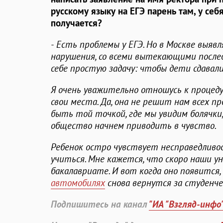
русскому языку на ЕГЭ парень там, у себ
получается?
- Есть проблемы у ЕГЭ. Но в Москве выяв
нарушения, со всеми вытекающими послед
себе простую задачу: чтобы дети сдавали 
Я очень уважительно отношусь к процеду
свои места. Да, она не решит нам всех п
быть той точкой, где мы увидим болячки,
общество начнем приводить в чувство.
Ребенок остро чувствует несправедливос
учиться. Мне кажется, что скоро наши у
бакалавриате. И вот когда оно появится
автомобилях
снова вернутся за студенч
Подпишитесь на канал
"ИА "Взгляд-инфо