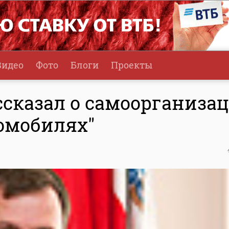
Видео
Фото
Блоги
Проекты
ссказал о самоорганиза
томобилях"