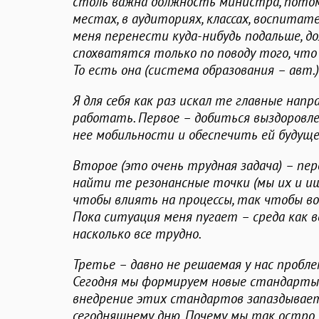
столь важна должность министра, потом
местах, в аудиториях, классах, воспитате
меня перенести куда-нибудь подальше, д
спохватятся только по поводу того, что
То есть она (система образования – авт.
Я для себя как раз искал те главные нап
работать. Первое – добиться выздоровл
нее мобильности и обеспечить ей будуще
Второе (это очень трудная задача) – пе
найти те резонансные точки (мы их и ищ
чтобы влиять на процессы, так чтобы во
Пока ситуация меня пугает – среда как в
насколько все трудно.
Третье – давно не решаемая у нас пробле
Сегодня мы формируем новые стандарты 
внедрение этих стандартов запаздывае
сегодняшнему дню. Почему мы так остро