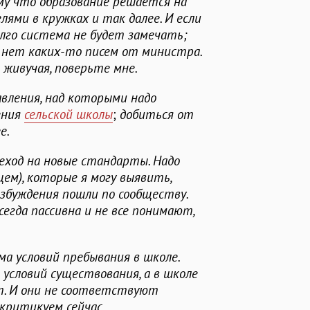
у что образование решается на
лями в кружках и так далее. И если
олго система не будет замечать;
 нет каких-то писем от министра.
) живучая, поверьте мне.
равления, над которыми надо
ения
сельской школы
;
добиться от
е.
реход на новые стандарты. Надо
ем), которые я могу выявить,
збуждения пошли по сообществу.
сегда пассивна и не все понимают,
ма условий пребывания в школе.
условий существования, а в школе
т. И они не соответствуют
 критикуем сейчас