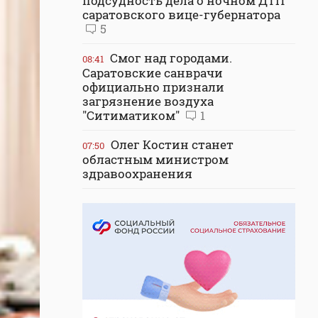
подсудность дела о ночном ДТП
саратовского вице-губернатора
5
Смог над городами.
08:41
Саратовские санврачи
официально признали
загрязнение воздуха
"Ситиматиком"
1
Олег Костин станет
07:50
областным министром
здравоохранения