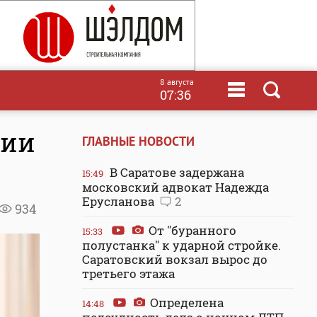
8 августа
07:36
ции
ГЛАВНЫЕ НОВОСТИ
В Саратове задержана
15:49
московский адвокат Надежда
Ерусланова
2
934
От "буранного
15:33
полустанка" к ударной стройке.
Саратовский вокзал вырос до
третьего этажа
Определена
14:48