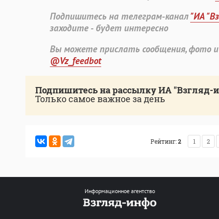
Подпишитесь на телеграм-канал
"ИА "В
заходите - будет интересно
Вы можете прислать сообщения, фото и
@Vz_feedbot
Подпишитесь на рассылку ИА "Взгляд-
Только самое важное за день
Рейтинг:
2
1
2
Информационное агентство