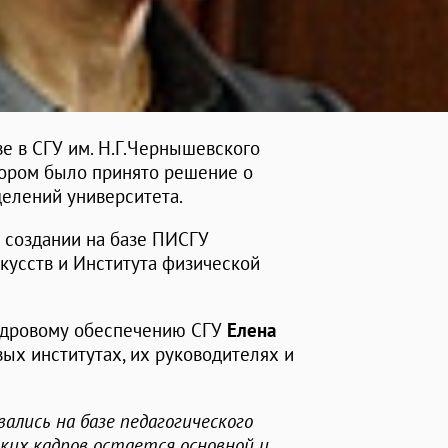
ве в СГУ им. Н.Г.Чернышевского
тором было принято решение о
делений университета.
о создании на базе ПИСГУ
скусств и Института физической
кадровому обеспечению СГУ
Елена
вых институтах, их руководителях и
лись на базе педагогического
ких кадров остается основной и