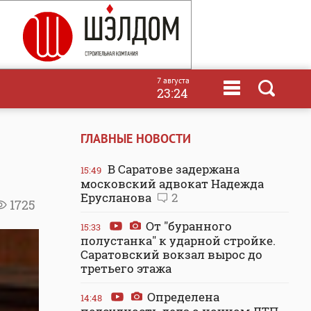
7 августа
23:24
ГЛАВНЫЕ НОВОСТИ
В Саратове задержана
15:49
московский адвокат Надежда
Ерусланова
2
1725
От "буранного
15:33
полустанка" к ударной стройке.
Саратовский вокзал вырос до
третьего этажа
Определена
14:48