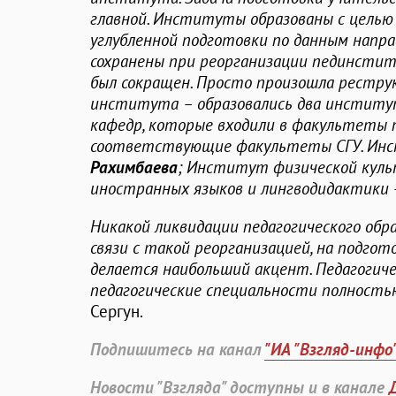
главной. Институты образованы с целью
углубленной подготовки по данным напра
сохранены при реорганизации пединститу
был сокращен. Просто произошла рестру
института – образовались два институ
кафедр, которые входили в факультеты 
соответствующие факультеты СГУ. Инс
Рахимбаева
; Институт физической куль
иностранных языков и лингводидактики 
Никакой ликвидации педагогического обра
связи с такой реорганизацией, на подгот
делается наибольший акцент. Педагогич
педагогические специальности полность
Сергун.
Подпишитесь на канал
"ИА "Взгляд-инфо
Новости "Взгляда" доступны и в канале