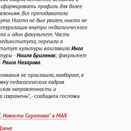
 сформировать профиль для более
влениям. Все преподаватели
та. Никто не был уволен, никто не
ктуризация внутри педагогического
та и один факультет. Часть
пединститута, перешли в
титут культуры возглавила
Инга
туры -
Наиля Бриленок
; факультет
-
Раиса Назарова
.
зования не произошло, наоборот, в
овку педагогических кадров
еская направленность и
ю сохранены
", - сообщила госпожа
". Новости Саратова" в MAX
Дзена