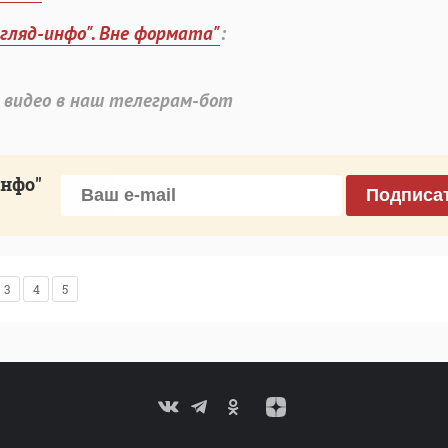
згляд-инфо". Вне формата"
:
 видео в наш телеграм-бот
инфо"
Подписа
3
4
5