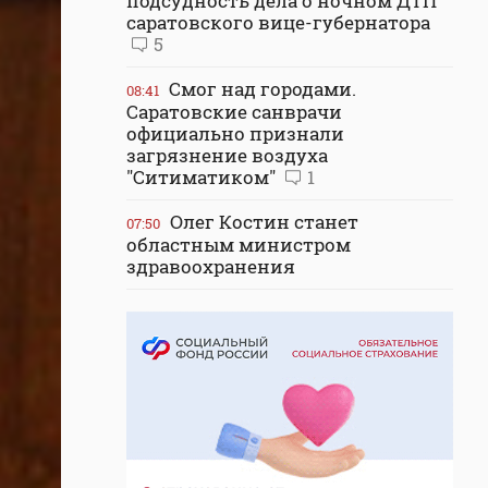
подсудность дела о ночном ДТП
саратовского вице-губернатора
5
Смог над городами.
08:41
Саратовские санврачи
официально признали
загрязнение воздуха
"Ситиматиком"
1
Олег Костин станет
07:50
областным министром
здравоохранения