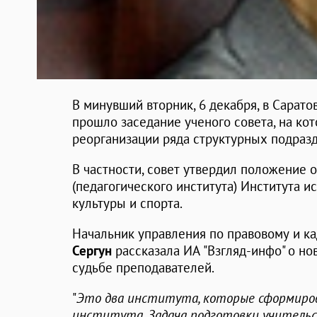
В минувший вторник, 6 декабря, в Сарато
прошло заседание ученого совета, на ко
реорганизации ряда структурных подраз
В частности, совет утвердил положение 
(педагогического института) Института и
культуры и спорта.
Начальник управления по правовому и 
Сергун
рассказала ИА "Взгляд-инфо" о но
судьбе преподавателей.
"
Это два института, которые сформирова
института. Задача подготовки учительс