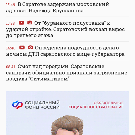
В Саратове задержана московский
15:49
адвокат Надежда Ерусланова
От "буранного полустанка" к
15:33
ударной стройке. Саратовский вокзал вырос
до третьего этажа
Определена подсудность дела о
14:48
ночном ДТП саратовского вице-губернатора
Смог над городами. Саратовские
08:41
санврачи официально признали загрязнение
воздуха "Ситиматиком"