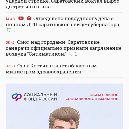
ударной стройке. Саратовский вокзал вырос
до третьего этажа
Определена подсудность дела о
14:48
ночном ДТП саратовского вице-губернатора
1
Смог над городами. Саратовские
08:41
санврачи официально признали загрязнение
воздуха "Ситиматиком"
1
Олег Костин станет областным
07:50
министром здравоохранения