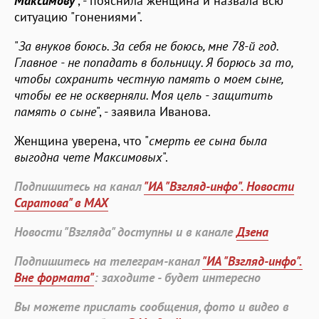
Максимову
", - пояснила женщина и назвала всю
ситуацию "гонениями".
"
За внуков боюсь. За себя не боюсь, мне 78-й год.
Главное - не попадать в больницу. Я борюсь за то,
чтобы сохранить честную память о моем сыне,
чтобы ее не оскверняли. Моя цель - защитить
память о сыне
", - заявила Иванова.
Женщина уверена, что "
смерть ее сына была
выгодна чете Максимовых
".
Подпишитесь на канал
"ИА "Взгляд-инфо". Новости
Саратова" в MAX
Новости "Взгляда" доступны и в канале
Дзена
Подпишитесь на телеграм-канал
"ИА "Взгляд-инфо".
Вне формата"
: заходите - будет интересно
Вы можете прислать сообщения, фото и видео в