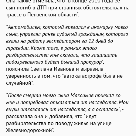
Она также отметила, что "в конце 2010 года ее
сын погиб в ДТП при странных обстоятельствах на
трассе в Пензенской области".
"
Автомобилем, который врезался в иномарку моего
сына, управлял ранее судимый гражданин, которого
взяли на работу экспедитором за 12 дней до
трагедии. Кроме того, в рамках этого
разбирательства мне сказали, что защищать
подозреваемого будет бывший прокурор
", -
пояснила Светлана Иванова и выразила
уверенность в том, что "автокатастрофа была не
случайной".
"
После смерти моего сына Максимов приехал ко
мне и потребовал отказаться от наследства. Мои
внуки отказались от наследства, а я осталась
", -
рассказала она и добавила, что "идут
разбирательства по поводу жилья на улице
Железнодорожной".