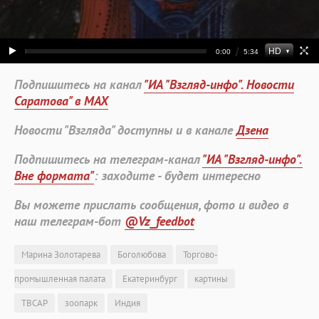
Подпишитесь на канал
"ИА "Взгляд-инфо". Новости
Саратова" в MAX
Новости "Взгляда" доступны и в канале
Дзена
Подпишитесь на телеграм-канал
"ИА "Взгляд-инфо".
Вне формата"
: заходите - будет интересно
Вы можете прислать сообщения, фото и видео в
наш телеграм-бот
@Vz_feedbot
Марина Золотарева
Боголюбова
Торгово-
промышленная палата
Екатеринбург
картины
ТВСАР
зоопарк
Индия