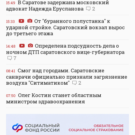
В Саратове задержана московский
15:49
адвокат Надежда Ерусланова
2
От "буранного полустанка" к
15:33
ударной стройке. Саратовский вокзал вырос
до третьего этажа
Определена подсудность дела о
14:48
ночном ДТП саратовского вице-губернатора
7
Смог над городами. Саратовские
08:41
санврачи официально признали загрязнение
воздуха "Ситиматиком"
2
Олег Костин станет областным
07:50
министром здравоохранения