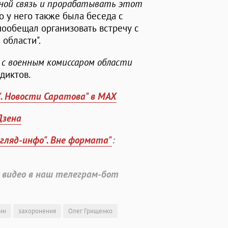
ной связь и прорабатывать этот
что у него также была беседа с
пообещал организовать встречу с
 области".
 с военным комиссаром области
едиктов.
". Новости Саратова" в MAX
Дзена
згляд-инфо". Вне формата"
:
 видео в наш телеграм-бот
ин
захоронения
Олег Грищенко