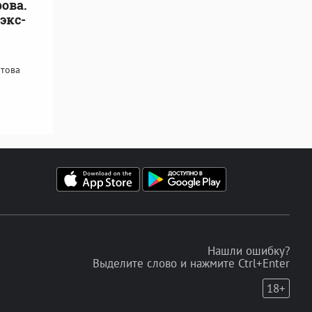
ова.
экс-
атова
Нашли ошибку?
Выделите слово и нажмите Ctrl+Enter
18+