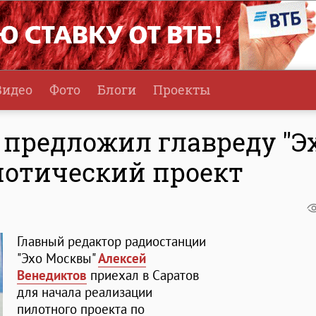
Видео
Фото
Блоги
Проекты
 предложил главреду "Э
иотический проект
Главный редактор радиостанции
"Эхо Москвы"
Алексей
Венедиктов
приехал в Саратов
для начала реализации
пилотного проекта по