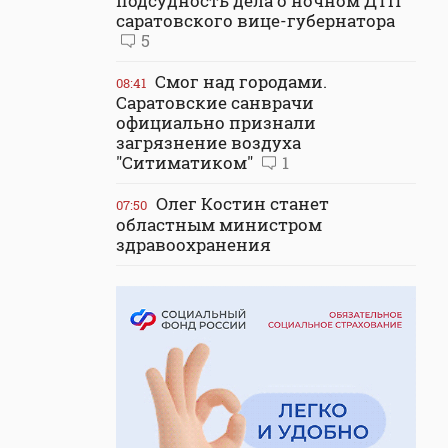
подсудность дела о ночном ДТП
саратовского вице-губернатора
5
Смог над городами.
08:41
Саратовские санврачи
официально признали
загрязнение воздуха
"Ситиматиком"
1
Олег Костин станет
07:50
областным министром
здравоохранения