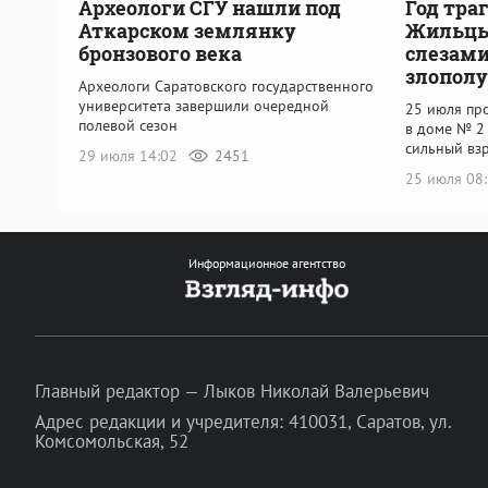
Археологи СГУ нашли под
Год тра
Аткарском землянку
Жильцы 
бронзового века
слезам
злопол
Археологи Саратовского государственного
университета завершили очередной
25 июля про
полевой сезон
в доме № 2
сильный вз
29 июля 14:02
2451
25 июля 08
Информационное агентство
Главный редактор — Лыков Николай Валерьевич
Адрес редакции и учредителя: 410031, Саратов, ул.
Комсомольская, 52