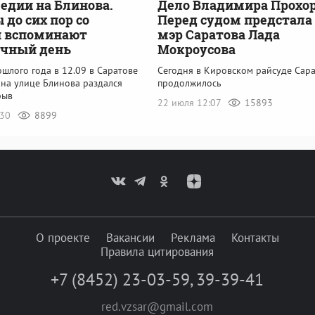
гедии на Блинова.
Дело Владимира Прохор
до сих пор со
Перед судом предстала 
и вспоминают
мэр Саратова Лада
учный день
Мокроусова
шлого года в 12.09 в Саратове
Сегодня в Кировском райсуде Сар
 на улице Блинова раздался
продолжилось
рыв
22 июля 12:07
15893
:30
8899
О проекте
Вакансии
Реклама
Контакты
Правила цитирования
+7 (8452) 23-03-59
,
39-39-41
red.vzsar@gmail.com