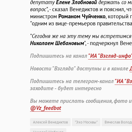
депутату
Елене Злобновой
держать со м
вопрос
", - сказал Венедиктов и пояснил, 
министром
Романом Чуйченко
, который 
"одним из вице-премьеров правительства
"
Сегодня же на эту тему мы встретимся
Николаем Шебановым
", - подчеркнул Вен
Подпишитесь на канал
"ИА "Взгляд-инфо
Новости "Взгляда" доступны и в канале
Подпишитесь на телеграм-канал
"ИА "В
заходите - будет интересно
Вы можете прислать сообщения, фото и
@Vz_feedbot
Алексей Венедиктов
"Эхо Москвы"
Вячеслав Волод