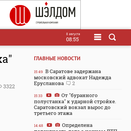
8 августа
08:55
ха"
ГЛАВНЫЕ НОВОСТИ
В Саратове задержана
15:49
московский адвокат Надежда
Ерусланова
2
3322
От "буранного
15:33
полустанка" к ударной стройке.
Саратовский вокзал вырос до
третьего этажа
Определена
14:48