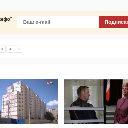
инфо"
Подписа
3
4
5