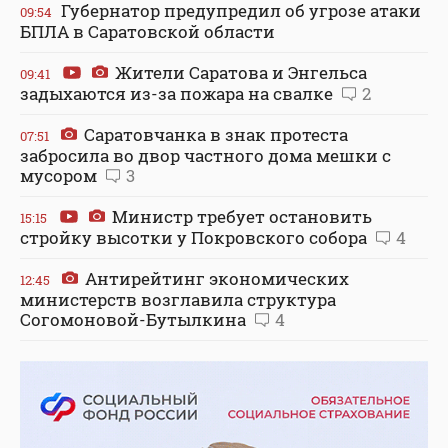
Губернатор предупредил об угрозе атаки
09:54
БПЛА в Саратовской области
Жители Саратова и Энгельса
09:41
задыхаются из-за пожара на свалке
2
Саратовчанка в знак протеста
07:51
забросила во двор частного дома мешки с
мусором
3
Министр требует остановить
15:15
стройку высотки у Покровского собора
4
Антирейтинг экономических
12:45
министерств возглавила структура
Согомоновой-Бутылкина
4