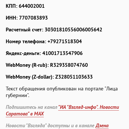
КПП: 644002001
ИНН: 7707083893
Расчетный счет: 30301810556006005642
Номер телефона: +79271518304
Яндекс-деньги: 41001713547906
WebMoney (R-rub): R329358074760
WebMoney (Z-dollar): Z328051103633
Текст обращения опубликован на портале "Лица
губернии".
Подпишитесь на канал
"ИА "Взгляд-инфо". Новости
Саратова" в MAX
Новости "Взгляда" доступны и в канале
Дзена