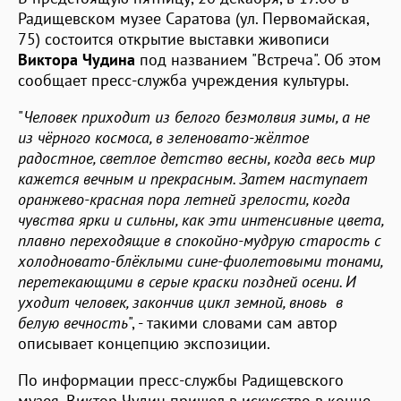
Радищевском музее Саратова (ул. Первомайская,
75) состоится открытие выставки живописи
Виктора Чудина
под названием "Встреча". Об этом
сообщает пресс-служба учреждения культуры.
"
Человек приходит из белого безмолвия зимы, а не
из чёрного космоса, в зеленовато-жёлтое
радостное, светлое детство весны, когда весь мир
кажется вечным и прекрасным. Затем наступает
оранжево-красная пора летней зрелости, когда
чувства ярки и сильны, как эти интенсивные цвета,
плавно переходящие в спокойно-мудрую старость с
холодновато-блёклыми сине-фиолетовыми тонами,
перетекающими в серые краски поздней осени. И
уходит человек, закончив цикл земной, вновь в
белую вечность
", - такими словами сам автор
описывает концепцию экспозиции.
По информации пресс-службы Радищевского
музея, Виктор Чудин пришел в искусство в конце