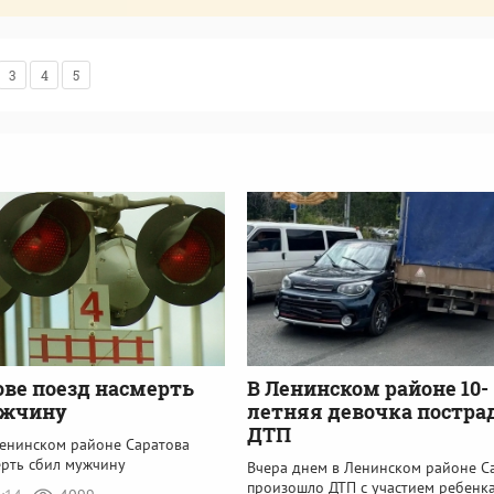
3
4
5
ове поезд насмерть
В Ленинском районе 10-
ужчину
летняя девочка постра
ДТП
Ленинском районе Саратова
ерть сбил мужчину
Вчера днем в Ленинском районе С
произошло ДТП с участием ребенк