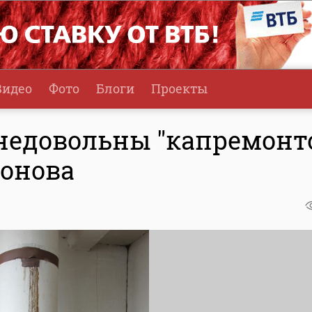
Видео
Фото
Блоги
Проекты
недовольны "капремонт
тонова