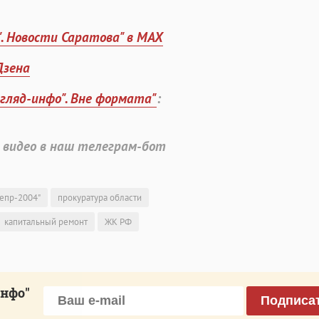
". Новости Саратова" в MAX
Дзена
згляд-инфо". Вне формата"
:
 видео в наш телеграм-бот
епр-2004"
прокуратура области
капитальный ремонт
ЖК РФ
инфо"
Подписа