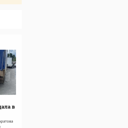
дала в
аратова
а