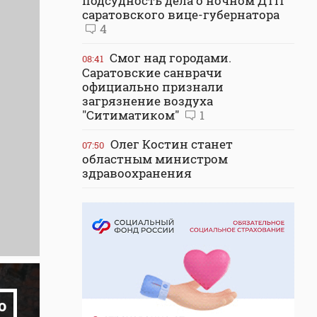
подсудность дела о ночном ДТП
саратовского вице-губернатора
4
Смог над городами.
08:41
Саратовские санврачи
официально признали
загрязнение воздуха
"Ситиматиком"
1
Олег Костин станет
07:50
областным министром
здравоохранения
о