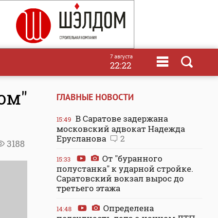
7 августа
22:22
ом"
ГЛАВНЫЕ НОВОСТИ
В Саратове задержана
15:49
московский адвокат Надежда
Ерусланова
2
3188
От "буранного
15:33
полустанка" к ударной стройке.
Саратовский вокзал вырос до
третьего этажа
Определена
14:48