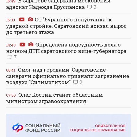
В Саратове задержана московский
15:49
адвокат Надежда Ерусланова
2
От "буранного полустанка" к
15:33
ударной стройке. Саратовский вокзал вырос
до третьего этажа
Определена подсудность дела о
14:48
ночном ДТП саратовского вице-губернатора
7
Смог над городами. Саратовские
08:41
санврачи официально признали загрязнение
воздуха "Ситиматиком"
2
Олег Костин станет областным
07:50
министром здравоохранения