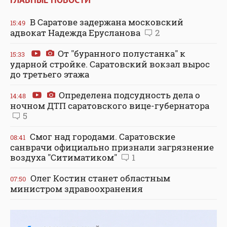
В Саратове задержана московский
15:49
адвокат Надежда Ерусланова
2
От "буранного полустанка" к
15:33
ударной стройке. Саратовский вокзал вырос
до третьего этажа
Определена подсудность дела о
14:48
ночном ДТП саратовского вице-губернатора
5
Смог над городами. Саратовские
08:41
санврачи официально признали загрязнение
воздуха "Ситиматиком"
1
Олег Костин станет областным
07:50
министром здравоохранения