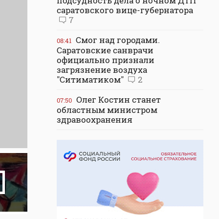
подсудность дела о ночном ДТП
саратовского вице-губернатора
7
Смог над городами.
08:41
Саратовские санврачи
официально признали
загрязнение воздуха
"Ситиматиком"
2
Олег Костин станет
07:50
областным министром
здравоохранения