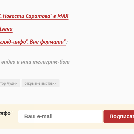
". Новости Саратова" в MAX
Дзена
згляд-инфо". Вне формата"
:
 видео в наш телеграм-бот
тор Чудин
открытие выставки
инфо"
Подписа