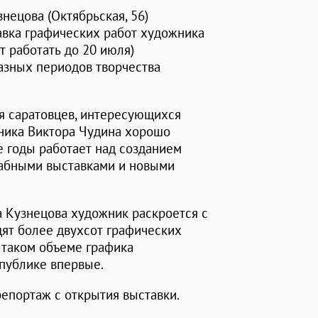
нецова (Октябрьская, 56)
авка графических работ художника
ет работать до 20 июля)
азных периодов творчества
ля саратовцев, интересующихся
ника Виктора Чудина хорошо
е годы работает над созданием
табными выставками и новыми
а Кузнецова художник раскроется с
дят более двухсот графических
В таком объеме графика
 публике впервые.
епортаж с открытия выставки.