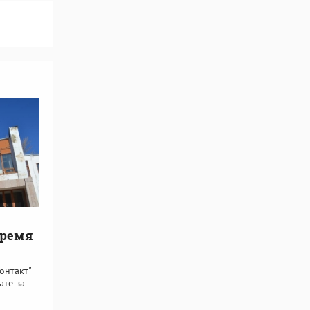
время
онтакт"
ате за