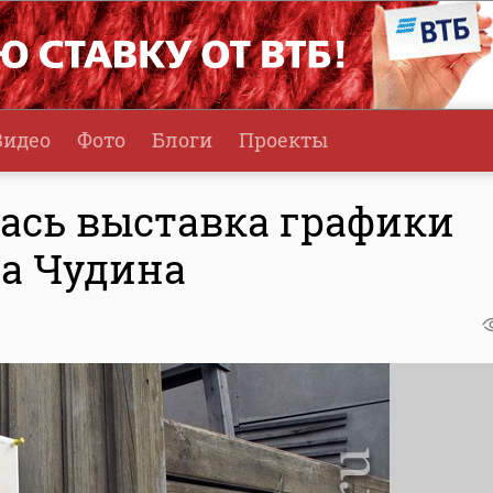
Видео
Фото
Блоги
Проекты
лась выставка графики
а Чудина