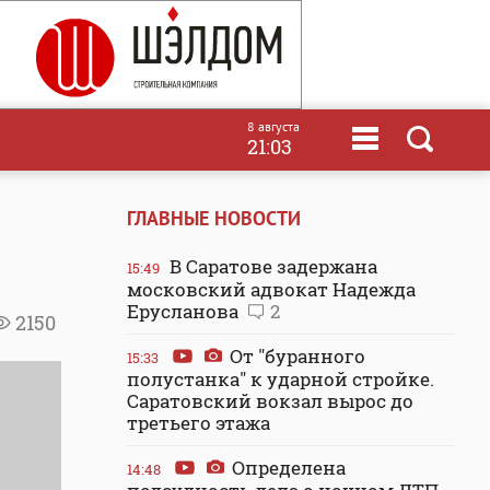
8 августа
21:03
ГЛАВНЫЕ НОВОСТИ
В Саратове задержана
15:49
московский адвокат Надежда
Ерусланова
2
2150
От "буранного
15:33
полустанка" к ударной стройке.
Саратовский вокзал вырос до
третьего этажа
Определена
14:48