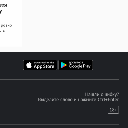
тся
у
я ровно
сть
Нашли ошибку?
Выделите слово и нажмите Ctrl+Enter
18+