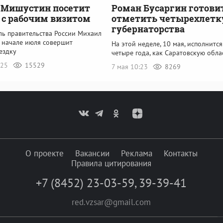
 Мишустин посетит
Роман Бусаргин готови
 с рабочим визитом
отметить четырехлетк
губернаторства
ль правительства России Михаил
 начале июля совершит
На этой неделе, 10 мая, исполнитс
ездку
четыре года, как Саратовскую обла
:25
15529
7 мая 10:23
8269
О проекте
Вакансии
Реклама
Контакты
Правила цитирования
+7 (8452) 23-03-59
,
39-39-41
red.vzsar@gmail.com