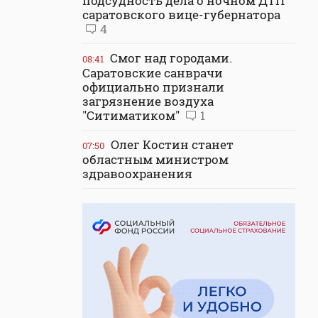
подсудность дела о ночном ДТП
саратовского вице-губернатора
4
Смог над городами.
08:41
Саратовские санврачи
официально признали
загрязнение воздуха
"Ситиматиком"
1
Олег Костин станет
07:50
областным министром
здравоохранения