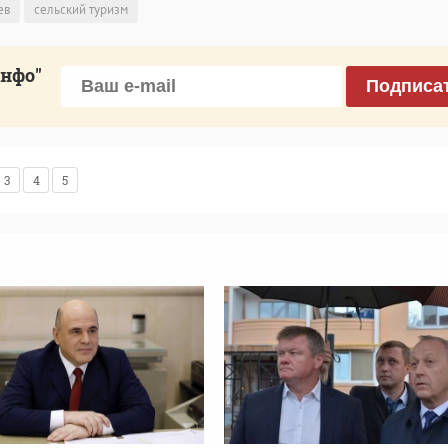
ев
сельский туризм
инфо"
Подписа
3
4
5