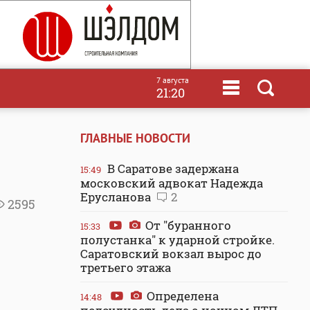
7 августа
21:20
ГЛАВНЫЕ НОВОСТИ
В Саратове задержана
15:49
московский адвокат Надежда
Ерусланова
2
2595
От "буранного
15:33
полустанка" к ударной стройке.
Саратовский вокзал вырос до
третьего этажа
Определена
14:48