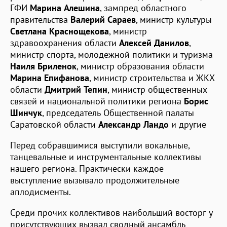
ГФИ
Марина
Алешина
, зампред областного
правительства
Валерий
Сараев
, министр культуры
Светлана
Краснощекова
, министр
здравоохранения области
Алексей
Данилов
,
министр спорта, молодежной политики и туризма
Наиля
Бриленок
, министр образования области
Марина
Епифанова
, министр строительства и ЖКХ
области
Дмитрий
Тепин
, министр общественных
связей и национальной политики региона
Борис
Шинчук
, председатель Общественной палаты
Саратовской области
Александр
Ландо
и другие
Перед собравшимися выступили вокальные,
танцевальные и инструментальные коллективы
нашего региона. Практически каждое
выступление вызывало продолжительные
аплодисменты.
Среди прочих коллективов наибольший восторг у
присутствующих вызвал сводный ансамбль