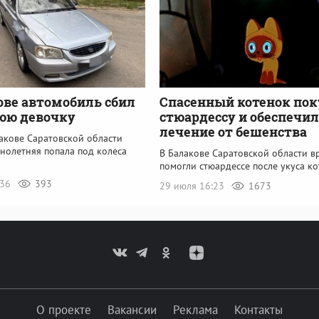
ове автомобиль сбил
Спасенный котенок пок
юю девочку
стюардессу и обеспечил
лечение от бешенства
акове Саратовской области
нолетняя попала под колеса
В Балакове Саратовской области в
помогли стюардессе после укуса к
:36
393
29 июля 16:23
1673
О проекте
Вакансии
Реклама
Контакты