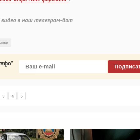
 видео в наш телеграм-бот
танки
инфо"
Подписа
3
4
5