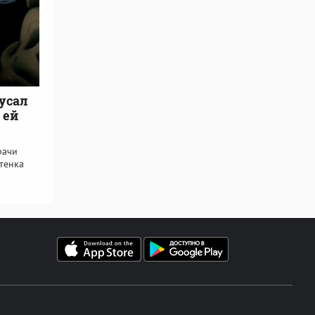
усал
 ей
рачи
отенка