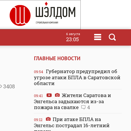
6 августа
23:05
ГЛАВНЫЕ НОВОСТИ
Губернатор предупредил об
09:54
угрозе атаки БПЛА в Саратовской
области
3408
Жители Саратова и
09:41
Энгельса задыхаются из-за
пожара на свалке
4
При атаке БПЛА на
09:12
Энгельс пострадал 16-летний