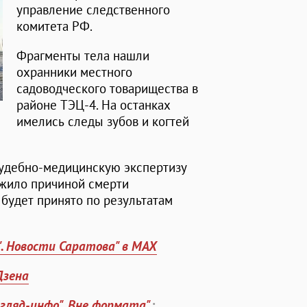
управление следственного
комитета РФ.
Фрагменты тела нашли
охранники местного
садоводческого товарищества в
районе ТЭЦ-4. На останках
имелись следы зубов и когтей
судебно-медицинскую экспертизу
ужило причиной смерти
будет принято по результатам
". Новости Саратова" в MAX
Дзена
згляд-инфо". Вне формата"
: