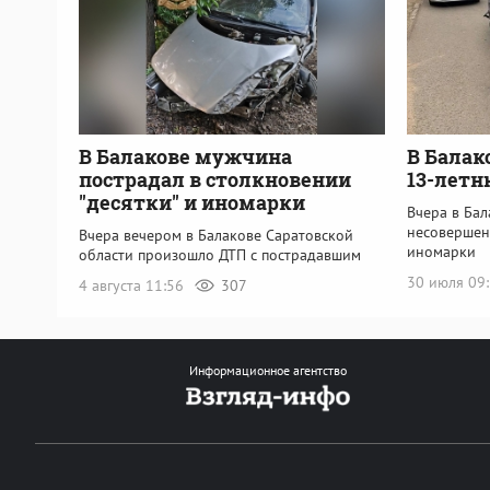
В Балакове мужчина
В Балак
пострадал в столкновении
13-летн
"десятки" и иномарки
Вчера в Бал
несовершен
Вчера вечером в Балакове Саратовской
иномарки
области произошло ДТП с пострадавшим
30 июля 09
4 августа 11:56
307
Информационное агентство