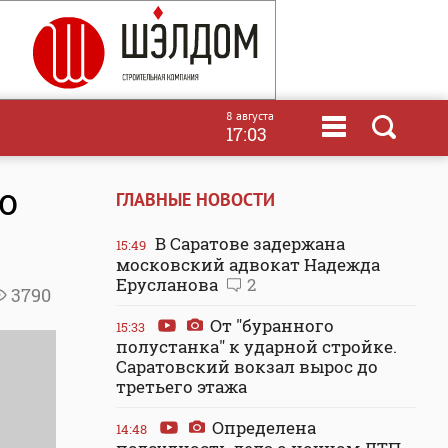
8 августа
17:03
о
ГЛАВНЫЕ НОВОСТИ
В Саратове задержана
15:49
московский адвокат Надежда
Ерусланова
2
3790
От "буранного
15:33
полустанка" к ударной стройке.
Саратовский вокзал вырос до
третьего этажа
Определена
14:48