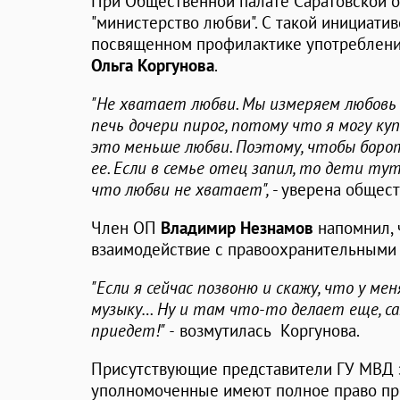
При Общественной палате Саратовской о
"министерство любви". С такой инициати
посвященном профилактике употребления
Ольга Коргунова
.
"Не хватает любви. Мы измеряем любовь 
печь дочери пирог, потому что я могу купи
это меньше любви. Поэтому, чтобы борот
ее. Если в семье отец запил, то дети ту
что любви не хватает",
- уверена общест
Член ОП
Владимир Незнамов
напомнил, 
взаимодействие с правоохранительными 
"Если я сейчас позвоню и скажу, что у ме
музыку… Ну и там что-то делает еще, сам
приедет!" -
возмутилась Коргунова.
Присутствующие представители ГУ МВД з
уполномоченные имеют полное право про