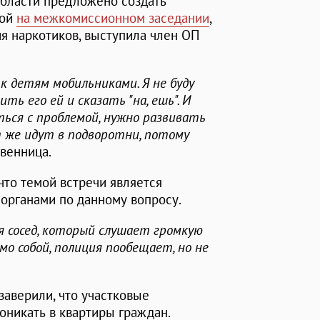
бласти предложено создать
вой
на межкомиссионном заседании
,
 наркотиков, выступила член ОП
к детям мобильниками. Я не буду
ть его ей и сказать "на, ешь". И
ься с проблемой, нужно развивать
т же идут в подворотни, потому
венница.
что темой встречи является
органами по данному вопросу.
ня сосед, который слушает громкую
о собой, полиция пообещает, но не
аверили, что участковые
никать в квартиры граждан.