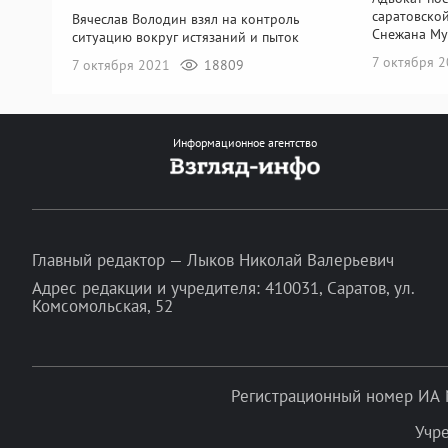
саратовско
Вячеслав Володин взял на контроль
Снежана Му
ситуацию вокруг истязаний и пыток
7 октября 
7 октября 2021
18809
Информационное агентство
Главный редактор — Лыков Николай Валерьевич
Адрес редакции и учредителя: 410031, Саратов, ул.
Комсомольская, 52
Регистрационный номер ИА 
Учр