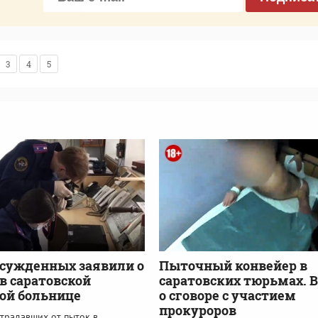
3
4
5
осужденных заявили о
Пыточный конвейер в
в саратовской
саратовских тюрьмах. 
ой больнице
о сговоре с участием
прокуроров
традавших от пыток в