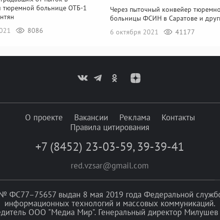
й тюремной больнице ОТБ-1
Через пыточный конвейер тюремн
нтян
больницы ФСИН в Саратове и друг
2021
8086
6 октября 2021
41177
О проекте
Вакансии
Реклама
Контакты
Правила цитирования
+7 (8452) 23-03-59
,
39-39-41
red.vzsar@gmail.com
№ ФС77–75657 выдан 8 мая 2019 года Федеральной службой
информационных технологий и массовых коммуникаций.
едитель ООО "Медиа Мир". Генеральный директор Милушев 