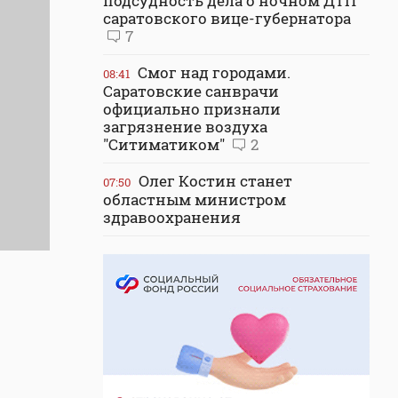
подсудность дела о ночном ДТП
саратовского вице-губернатора
7
Смог над городами.
08:41
Саратовские санврачи
официально признали
загрязнение воздуха
"Ситиматиком"
2
Олег Костин станет
07:50
областным министром
здравоохранения