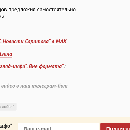
цов
предложил самостоятельно
ми.
". Новости Саратова" в MAX
Дзена
згляд-инфо". Вне формата"
:
 видео в наш телеграм-бот
о любви"
инфо"
Подписа