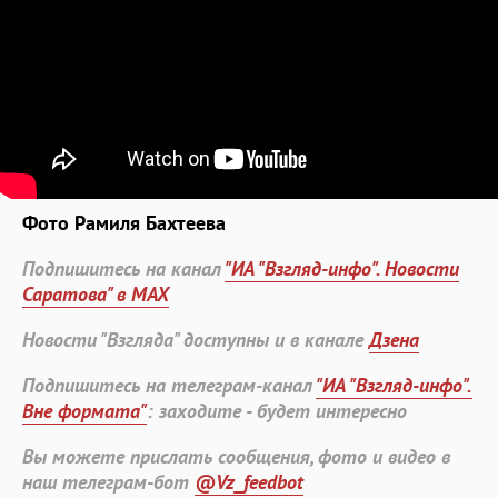
Фото Рамиля Бахтеева
Подпишитесь на канал
"ИА "Взгляд-инфо". Новости
Саратова" в MAX
Новости "Взгляда" доступны и в канале
Дзена
Подпишитесь на телеграм-канал
"ИА "Взгляд-инфо".
Вне формата"
: заходите - будет интересно
Вы можете прислать сообщения, фото и видео в
наш телеграм-бот
@Vz_feedbot