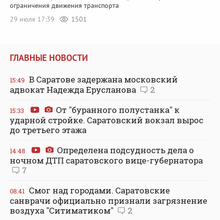
ограничения движения транспорта
29 июля 17:39
1501
ГЛАВНЫЕ НОВОСТИ
В Саратове задержана московский
15:49
адвокат Надежда Ерусланова
2
От "буранного полустанка" к
15:33
ударной стройке. Саратовский вокзал вырос
до третьего этажа
Определена подсудность дела о
14:48
ночном ДТП саратовского вице-губернатора
7
Смог над городами. Саратовские
08:41
санврачи официально признали загрязнение
воздуха "Ситиматиком"
2