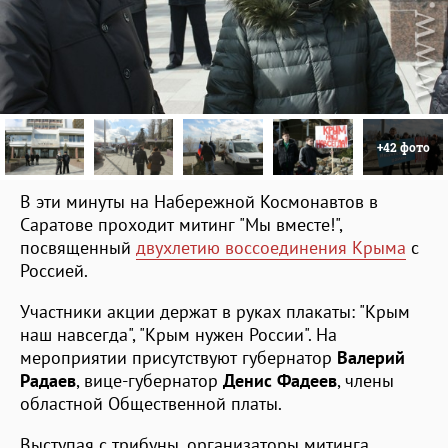
+42 фото
В эти минуты на Набережной Космонавтов в
Саратове проходит митинг "Мы вместе!",
посвященный
двухлетию воссоединения Крыма
с
Россией.
Участники акции держат в руках плакаты: "Крым
наш навсегда", "Крым нужен России". На
мероприятии присутствуют губернатор
Валерий
Радаев
, вице-губернатор
Денис Фадеев
, члены
областной Общественной платы.
Выступая с трибуны, организаторы митинга