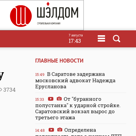
7 августа
17:43
ГЛАВНЫЕ НОВОСТИ
у
В Саратове задержана
15:49
московский адвокат Надежда
Ерусланова
3734
От "буранного
15:33
полустанка" к ударной стройке.
Саратовский вокзал вырос до
третьего этажа
Определена
14:48