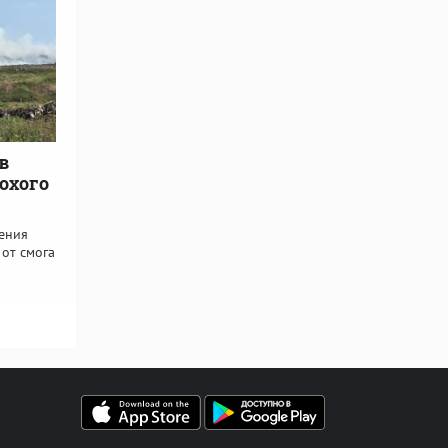
в
охого
ения
 от смога