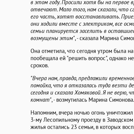
в этом году. Просили хотя бы на первое 
отвечают. Мало того, нам сказали, что с
его часть, хотят восстанавливать. При
они ходили вместе с электриком, все осм
семьи планируется заселить в оставшиес
возмущены этим"
, - сказала Марина Симо
Она отметила, что сегодня утром была н
пообещала ей "решить вопрос", однако н
сроков.
"Вчера нам, правда, предложили временно
помойка, что я отказалась туда везти д
сегодня и сказала Хомяковой. Я не верю, 
комнат"
, - возмутилась Марина Симонова
Напомним, вчера ночью огонь уничтожил
3-му Лесопильному проезду в Заводском 
жилья остались 23 семьи, в которых вос