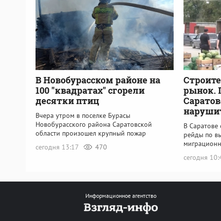
В Новобурасском районе на
Строите
100 "квадратах" сгорели
рынок. 
десятки птиц
Саратов
наруши
Вчера утром в поселке Бурасы
Новобурасского района Саратовской
В Саратове
области произошел крупный пожар
рейды по в
миграционн
сегодня 13:17
470
сегодня 10
Информационное агентство