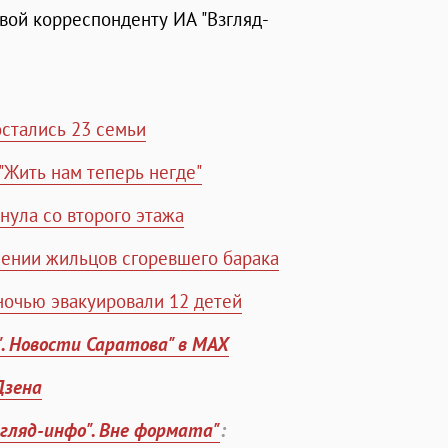
ой корреспонденту ИА "Взгляд-
остались 23 семьи
"Жить нам теперь негде"
нула со второго этажа
лении жильцов сгоревшего барака
ночью эвакуировали 12 детей
". Новости Саратова" в MAX
Дзена
згляд-инфо". Вне формата"
: