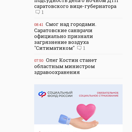
подсудность дела о ночном ДТП
саратовского вице-губернатора
1
Смог над городами.
08:41
Саратовские санврачи
официально признали
загрязнение воздуха
"Ситиматиком"
1
Олег Костин станет
07:50
областным министром
здравоохранения