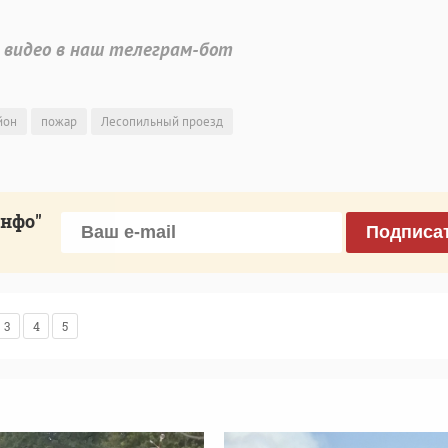
 видео в наш телеграм-бот
йон
пожар
Лесопильный проезд
инфо"
Подписа
3
4
5