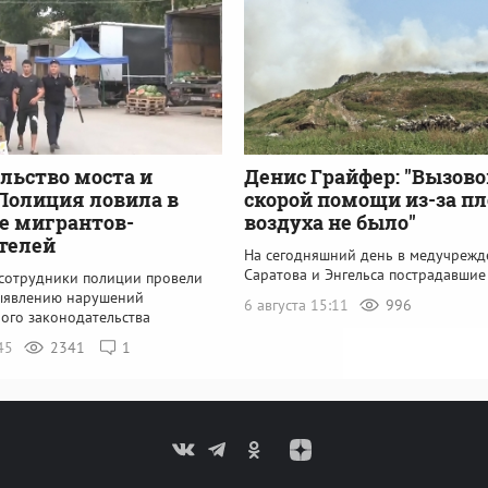
льство моста и
Денис Грайфер: "Вызово
Полиция ловила в
скорой помощи из-за пл
е мигрантов-
воздуха не было"
телей
На сегодняшний день в медучрежд
Саратова и Энгельса пострадавшие
 сотрудники полиции провели
ыявлению нарушений
6 августа 15:11
996
ого законодательства
:45
2341
1