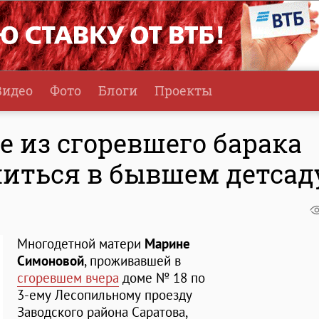
Видео
Фото
Блоги
Проекты
 из сгоревшего барака
иться в бывшем детсад
Многодетной матери
Марине
Симоновой
, проживавшей в
сгоревшем вчера
доме № 18 по
3-ему Лесопильному проезду
Заводского района Саратова,