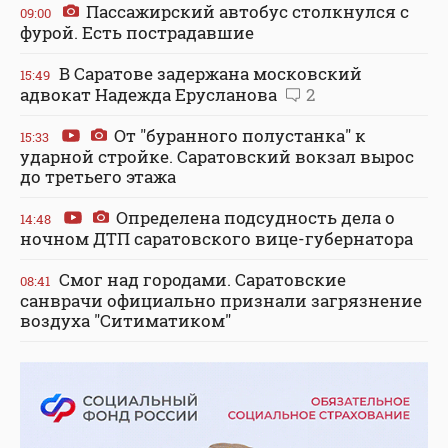
Пассажирский автобус столкнулся с
09:00
фурой. Есть пострадавшие
В Саратове задержана московский
15:49
адвокат Надежда Ерусланова
2
От "буранного полустанка" к
15:33
ударной стройке. Саратовский вокзал вырос
до третьего этажа
Определена подсудность дела о
14:48
ночном ДТП саратовского вице-губернатора
Смог над городами. Саратовские
08:41
санврачи официально признали загрязнение
воздуха "Ситиматиком"