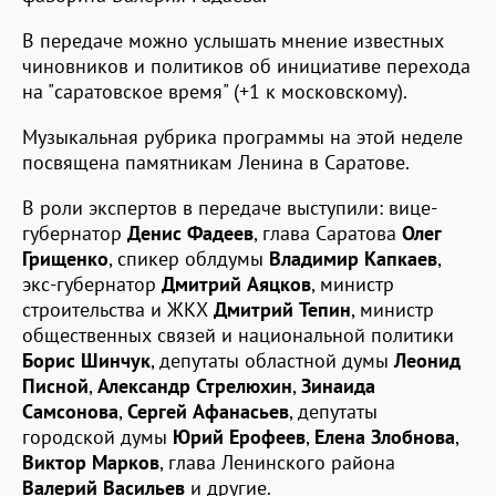
В передаче можно услышать мнение известных
чиновников и политиков об инициативе перехода
на "саратовское время" (+1 к московскому).
Музыкальная рубрика программы на этой неделе
посвящена памятникам Ленина в Саратове.
В роли экспертов в передаче выступили: вице-
губернатор
Денис Фадеев
, глава Саратова
Олег
Грищенко
, спикер облдумы
Владимир Капкаев
,
экс-губернатор
Дмитрий Аяцков
, министр
строительства и ЖКХ
Дмитрий Тепин
, министр
общественных связей и национальной политики
Борис Шинчук
, депутаты областной думы
Леонид
Писной
,
Александр Стрелюхин
,
Зинаида
Самсонова
,
Сергей Афанасьев
, депутаты
городской думы
Юрий Ерофеев
,
Елена Злобнова
,
Виктор Марков
, глава Ленинского района
Валерий Васильев
и другие.