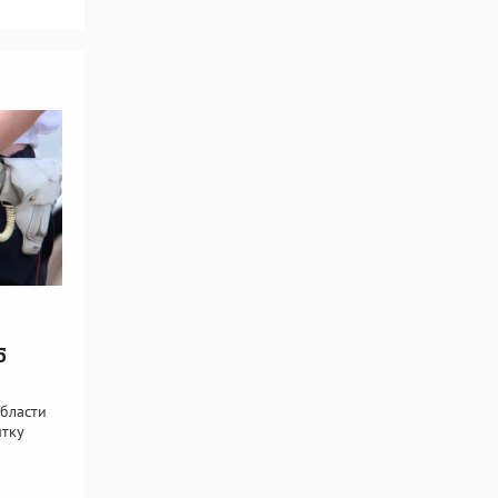
5
бласти
ятку