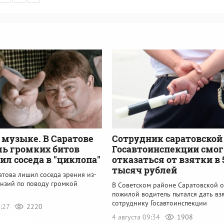
 музыке. В Саратове
Сотрудник саратовской
ь громких битов
Госавтоинспекции смог
ил соседа в "циклопа"
отказаться от взятки в 
тысяч рублей
това лишил соседа зрения из-
ензий по поводу громкой
В Советском районе Саратовской о
пожилой водитель пытался дать вз
сотруднику Госавтоинспекции
4:27
2220
4 августа 09:34
1908