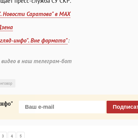
ообщает пресс-служба СУ СКР.
". Новости Саратова" в MAX
Дзена
згляд-инфо". Вне формата"
:
 видео в наш телеграм-бот
риговор
инфо"
Подписа
3
4
5