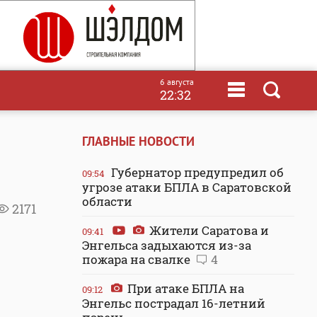
6 августа
22:32
ГЛАВНЫЕ НОВОСТИ
Губернатор предупредил об
09:54
угрозе атаки БПЛА в Саратовской
области
2171
Жители Саратова и
09:41
Энгельса задыхаются из-за
пожара на свалке
4
При атаке БПЛА на
09:12
Энгельс пострадал 16-летний