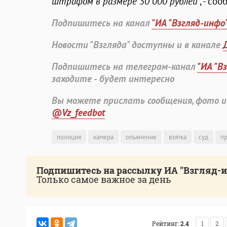
штрафом в размере 30 000 рублей
", - с
Подпишитесь на канал
"ИА "Взгляд-инфо
Новости "Взгляда" доступны и в канале
Подпишитесь на телеграм-канал
"ИА "В
заходите - будет интересно
Вы можете прислать сообщения, фото и
@Vz_feedbot
полиция
камера
опьянение
взятка
суд
п
Подпишитесь на рассылку ИА "Взгляд-
Только самое важное за день
Рейтинг:
2.4
1
2