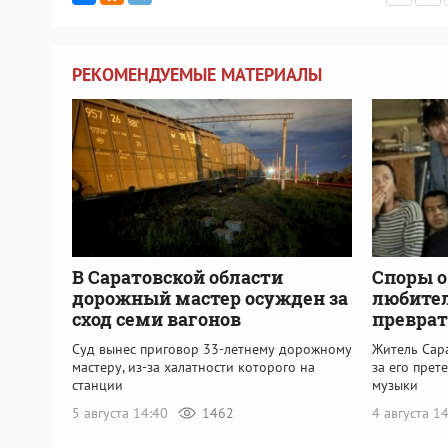
РЕКОМЕНДУЕМЫЕ МАТЕРИАЛЫ
В Саратовской области
Споры о
дорожный мастер осужден за
любител
сход семи вагонов
преврат
Суд вынес приговор 33-летнему дорожному
Житель Сара
мастеру, из-за халатности которого на
за его прет
станции
музыки
5 августа 14:40
1462
4 августа 1