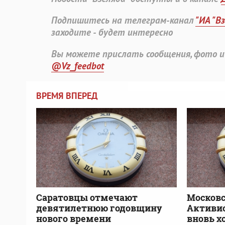
Подпишитесь на телеграм-канал
"ИА "В
заходите - будет интересно
Вы можете прислать сообщения, фото и
@Vz_feedbot
ВРЕМЯ ВПЕРЕД
Саратовцы отмечают
Московс
девятилетнюю годовщину
Активис
нового времени
вновь х