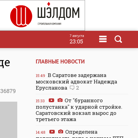
7 августа
23:05
де
ГЛАВНЫЕ НОВОСТИ
В Саратове задержана
15:49
московский адвокат Надежда
Ерусланова
2
36879
От "буранного
15:33
полустанка" к ударной стройке.
Саратовский вокзал вырос до
третьего этажа
Определена
14:48