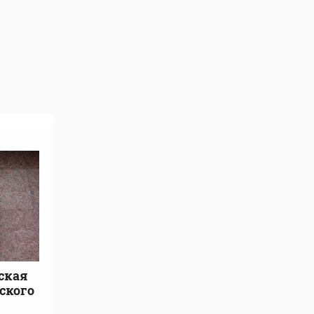
ская
ского