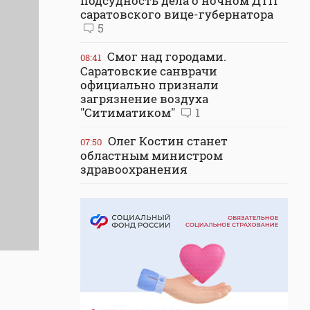
подсудность дела о ночном ДТП
саратовского вице-губернатора
5
Смог над городами.
08:41
Саратовские санврачи
официально признали
загрязнение воздуха
"Ситиматиком"
1
Олег Костин станет
07:50
областным министром
здравоохранения