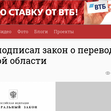
Видео
Фото
Блоги
Проекты
одписал закон о перево
ой области