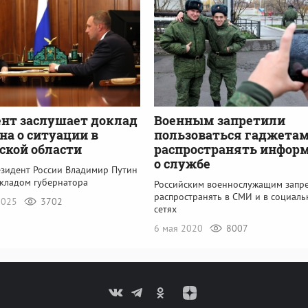
нт заслушает доклад
Военным запретили
на о ситуации в
пользоваться гаджетам
ской области
распространять инфор
о службе
езидент России Владимир Путин
окладом губернатора
Российским военнослужащим запр
распространять в СМИ и в социаль
 2025
3702
сетях
6 мая 2020
8007