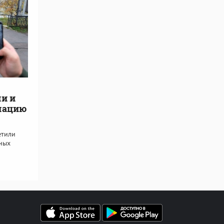
и и
мацию
етили
ных