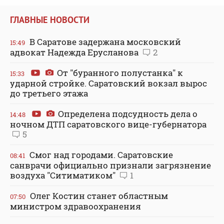
ГЛАВНЫЕ НОВОСТИ
В Саратове задержана московский
15:49
адвокат Надежда Ерусланова
2
От "буранного полустанка" к
15:33
ударной стройке. Саратовский вокзал вырос
до третьего этажа
Определена подсудность дела о
14:48
ночном ДТП саратовского вице-губернатора
5
Смог над городами. Саратовские
08:41
санврачи официально признали загрязнение
воздуха "Ситиматиком"
1
Олег Костин станет областным
07:50
министром здравоохранения