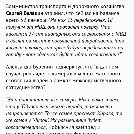
Замминистра транспорта и дорожного хозяйства
Сергей Балакин
уточнил, что сейчас на балансе
всего 52 камеры:
"Из них 15 передвижных, 18
получим от МВД, они проходят поверку. Что
касается 37 стационарных, они согласованы с МВД
и висят на местах повышенной аварийности. Что
касается камер, которые будут передвигаться по
городу - вот здесь как будет идти согласование?".
Александр Буренин подчеркнул, что "в данном
случае речь идет о камерах в местах массового
скопления людей в рамках межведомственного
сотрудничества".
"Это дополнительные камеры. Мы с вами знаем,
что у "Одуванчика" много народа, там камера
напрашивается. То же самое проспект Кирова, то
же самое у "Липок". Их размещение будет
согласовываться",
- объяснил зампред и
подчеркнул, что "камера по фиксации