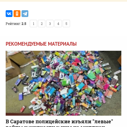
Рейтинг:
2.5
1
2
3
4
5
РЕКОМЕНДУЕМЫЕ МАТЕРИАЛЫ
В Саратове полицейские изъяли "левые"