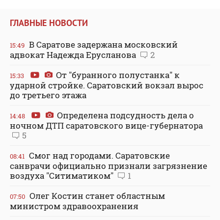
ГЛАВНЫЕ НОВОСТИ
В Саратове задержана московский
15:49
адвокат Надежда Ерусланова
2
От "буранного полустанка" к
15:33
ударной стройке. Саратовский вокзал вырос
до третьего этажа
Определена подсудность дела о
14:48
ночном ДТП саратовского вице-губернатора
5
Смог над городами. Саратовские
08:41
санврачи официально признали загрязнение
воздуха "Ситиматиком"
1
Олег Костин станет областным
07:50
министром здравоохранения