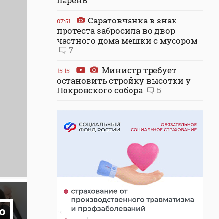
парень
Саратовчанка в знак
07:51
протеста забросила во двор
частного дома мешки с мусором
7
Министр требует
15:15
остановить стройку высотки у
Покровского собора
5
о