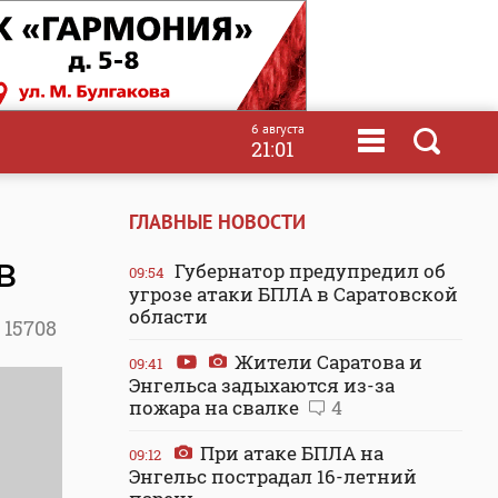
6 августа
21:01
ГЛАВНЫЕ НОВОСТИ
в
Губернатор предупредил об
09:54
угрозе атаки БПЛА в Саратовской
области
15708
Жители Саратова и
09:41
Энгельса задыхаются из-за
пожара на свалке
4
При атаке БПЛА на
09:12
Энгельс пострадал 16-летний