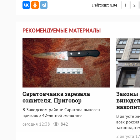
Рейтинг:
4.04
1
2
РЕКОМЕНДУЕМЫЕ МАТЕРИАЛЫ
Саратовчанка зарезала
Законы 
сожителя. Приговор
винодел
накопит
В Заводском районе Саратова вынесен
приговор 42-летней женщине
В августе ж
всех россия
сегодня 12:38
842
законодате
2 августа 1