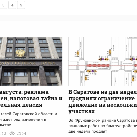
3
4
5
августа: реклама
В Саратове на две неде
ен, налоговая тайна и
продлили ограничение
ельная пенсия
движение на нескольки
участках
ителей Саратовской области и
н ждет ряд изменений в
Во Фрунзенском районе Саратова 
льстве
плановых работ по благоустройств
две недели продлят
7:30
2134