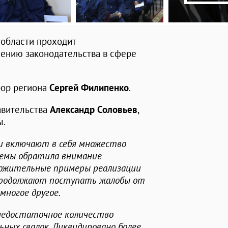
 области проходит
ению законодательства в сфере
рор региона
Сергей Филипенко
.
авительства
Александр Соловьев
,
ры.
и включают в себя множество
лемы обратила внимание
ложительные примеры реализации
 продолжают поступать жалобы от
многое другое.
недостаточное количество
ьных свалок. Ликвидировано более