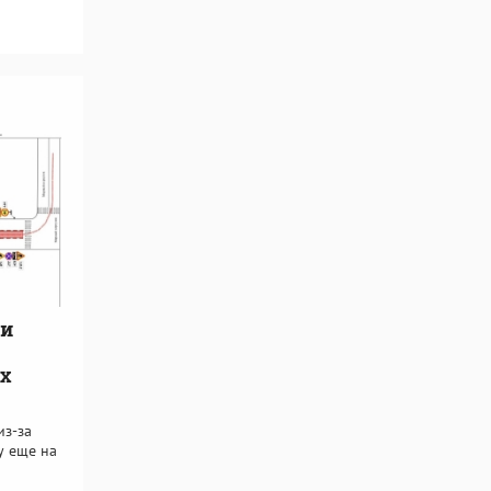
ли
х
из-за
у еще на