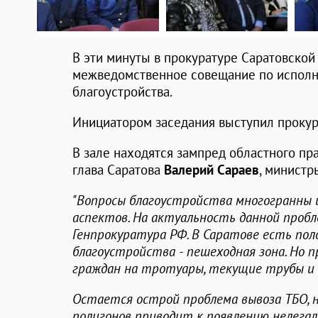
В эти минуты в прокуратуре Саратовской
межведомственное совещание по исполн
благоустройства.
Инициатором заседания выступил проку
В зале находятся зампред областного пр
глава Саратова
Валерий Сараев
, минист
"Вопросы благоустройства многогранны 
аспектов. На актуальность данной проб
Генпрокуратура РФ. В Саратове есть по
благоустройства - пешеходная зона. Но
граждан на тротуары, текущие трубы и 
Остается острой проблема вывоза ТБО, 
полигонов приводит к появлению нелегал