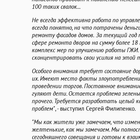
100 таких свалок...
Не всегда эффективна работа по управл
всегда понятно, на что потрачены деньг
ремонту фасадов домов.
За текущий год 
сфере ремонта дворов на сумму более 18
комплекс мер по улучшению работы ГЖИ.
сконцентрировать свои усилия на этой 
Особого внимания требует состояние до
их. Имеют место факты злоупотреблен
проведении торгов. Постоянное внимание
гуляют дети. Остается проблема зеленых
прочего. Требуется разработать целый к
проблем"
, - выступил Сергей Филипенко.
"Мы как жители уже замечаем, что измен
желтенькие, как мы замечаем. Мы полно
сегодняшнего совещания и готовы к вза