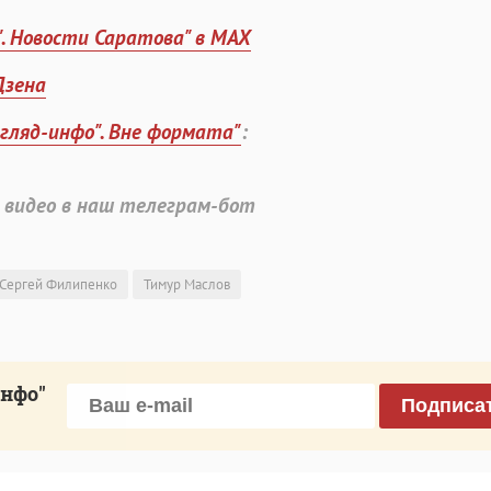
". Новости Саратова" в MAX
Дзена
згляд-инфо". Вне формата"
:
 видео в наш телеграм-бот
Сергей Филипенко
Тимур Маслов
инфо"
Подписа