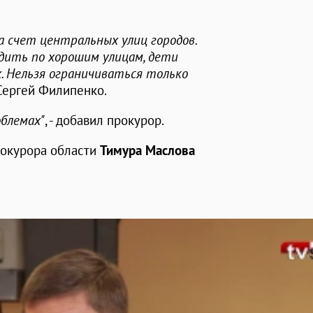
а счет центральных улиц городов.
дить по хорошим улицам, дети
 Нельзя ограничиваться только
 Сергей Филипенко.
облемах"
, - добавил прокурор.
рокурора области
Тимура Маслова
.