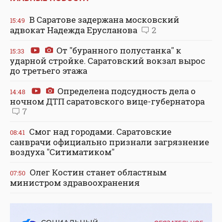
В Саратове задержана московский
15:49
адвокат Надежда Ерусланова
2
От "буранного полустанка" к
15:33
ударной стройке. Саратовский вокзал вырос
до третьего этажа
Определена подсудность дела о
14:48
ночном ДТП саратовского вице-губернатора
7
Смог над городами. Саратовские
08:41
санврачи официально признали загрязнение
воздуха "Ситиматиком"
Олег Костин станет областным
07:50
министром здравоохранения