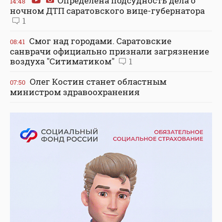
Определена подсудность дела о
14:48
ночном ДТП саратовского вице-губернатора
1
Смог над городами. Саратовские
08:41
санврачи официально признали загрязнение
воздуха "Ситиматиком"
1
Олег Костин станет областным
07:50
министром здравоохранения