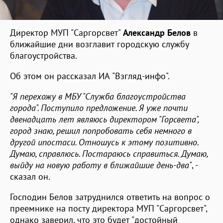
Директор МУП "Саргорсвет"
Александр Белов
в
ближайшие дни возглавит городскую службу
благоустройства.
Об этом он рассказал ИА "Взгляд-инфо".
"Я перехожу в МБУ "Служба благоустройства
города". Поступило предложение. Я уже почти
двенадцать лет являюсь директором "Горсвета",
город знаю, решил попробовать себя немного в
другой ипостаси. Отношусь к этому позитивно.
Думаю, справлюсь. Постараюсь справиться. Думаю,
выйду на новую работу в ближайшие день-два"
, -
сказал он.
Господин Белов затруднился ответить на вопрос о
преемнике на посту директора МУП "Саргорсвет",
однако заверил, что это будет "достойный