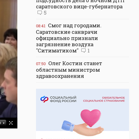
подсудность дела о ночном ДТП
саратовского вице-губернатора
5
Смог над городами.
08:41
Саратовские санврачи
официально признали
загрязнение воздуха
"Ситиматиком"
1
Олег Костин станет
07:50
областным министром
здравоохранения