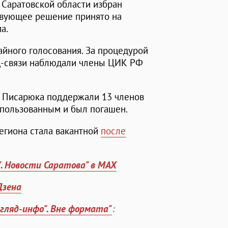
Саратовской области избран
ствующее решение принято на
а.
айного голосования. За процедурой
ц-связи наблюдали члены ЦИК РФ
у Писарюка поддержали 13 членов
спользованным и был погашен.
егиона стала вакантной
после
". Новости Саратова" в MAX
Дзена
згляд-инфо". Вне формата"
: