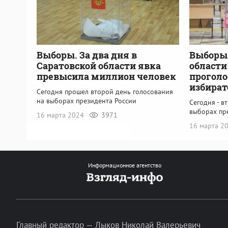
Выборы. За два дня в
Выборы.
Саратовской области явка
области
превысила миллион человек
проголо
избират
Сегодня прошел второй день голосования
на выборах президента России
Сегодня - в
выборах пр
16 марта 2024
3971
16 марта 2
Информационное агентство
Главный редактор — Лыков Николай Валерьевич