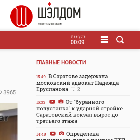
8 августа
00:09
ГЛАВНЫЕ НОВОСТИ
В Саратове задержана
15:49
московский адвокат Надежда
Ерусланова
2
3965
От "буранного
15:33
полустанка" к ударной стройке.
Саратовский вокзал вырос до
третьего этажа
Определена
14:48