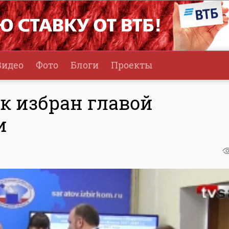
Видео
Фото
Блоги
Проекты
 избран главой
и