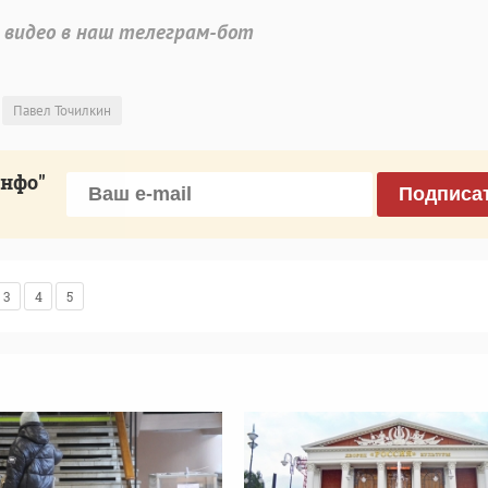
 видео в наш телеграм-бот
Павел Точилкин
инфо"
Подписа
3
4
5