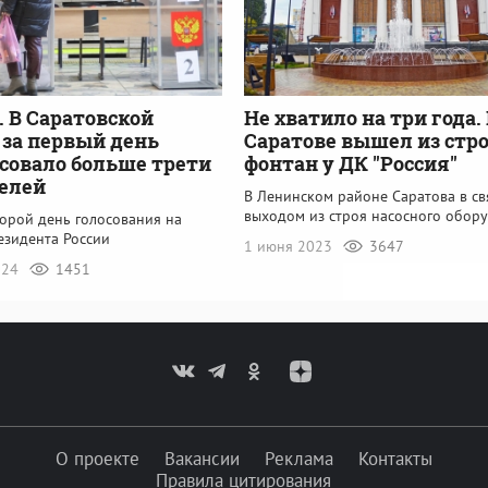
 В Саратовской
Не хватило на три года.
 за первый день
Саратове вышел из стр
совало больше трети
фонтан у ДК "Россия"
елей
В Ленинском районе Саратова в св
выходом из строя насосного обор
торой день голосования на
езидента России
1 июня 2023
3647
024
1451
О проекте
Вакансии
Реклама
Контакты
Правила цитирования