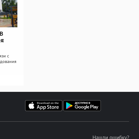
 В
оя
язи с
удования
Нашли ошибку?