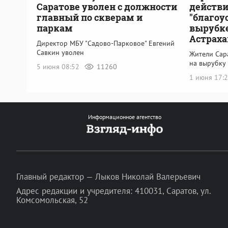
Саратове уволен с должности
действ
главный по скверам и
"благоу
паркам
вырубке
Астраха
Директор МБУ "Садово-Парковое" Евгений
Савкин уволен
Жители Сар
на вырубку
5 июня 08:52
11260
1 июня 17:
Информационное агентство
Главный редактор — Лыков Николай Валерьевич
Адрес редакции и учредителя: 410031, Саратов, ул.
Комсомольская, 52