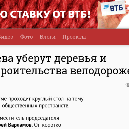
Видео
Фото
Блоги
Проекты
ва уберут деревья и
троительства велодорож
уме проходит круглый стол на тему
и общественных пространств.
аместитель председателя
ей Варламов
. Он коротко