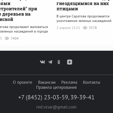
иями
гнездящимися на них
строителей" при
птицами
 деревьев на
В центре Саратова продолжается
нской
уничтожение зеленых насаждений
атова продолжают жаловаться
2 апреля 13:21
3578
 зеленых насаждений в городе
23
7404
О проекте
Вакансии
Реклама
Контакты
Правила цитирования
+7 (8452) 23-03-59
,
39-39-41
red.vzsar@gmail.com