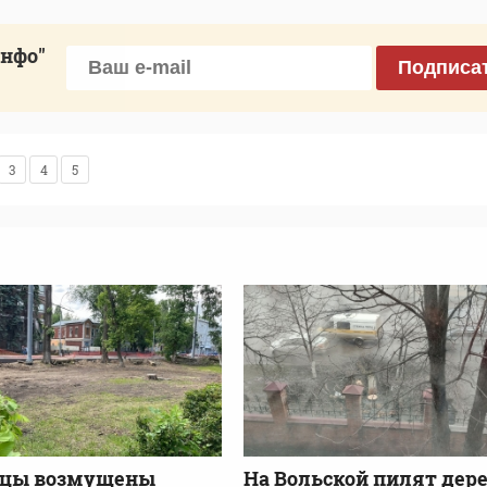
инфо"
Подписа
3
4
5
вцы возмущены
На Вольской пилят дере