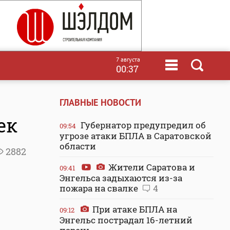
7 августа
00:37
ГЛАВНЫЕ НОВОСТИ
ек
Губернатор предупредил об
09:54
угрозе атаки БПЛА в Саратовской
области
2882
Жители Саратова и
09:41
Энгельса задыхаются из-за
пожара на свалке
4
При атаке БПЛА на
09:12
Энгельс пострадал 16-летний