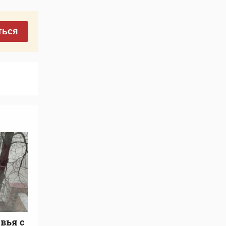
ться
вья с