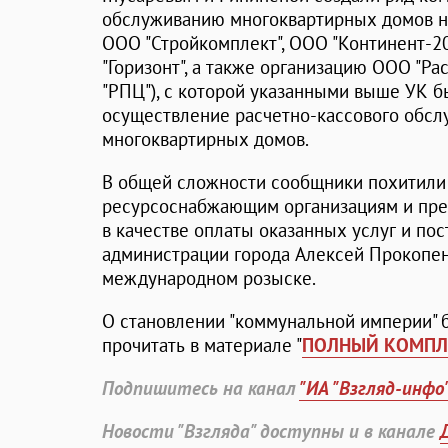
обслуживанию многоквартирных домов на
ООО "Стройкомплект", ООО "Континент-20
"Горизонт", а также организацию ООО "Р
"РПЦ"), с которой указанными выше УК б
осуществление расчетно-кассового обс
многоквартирных домов.
В общей сложности сообщники похитили
ресурсоснабжающим организациям и пре
в качестве оплаты оказанных услуг и по
администрации города Алексей Прокопен
международном розыске.
О становлении "коммунальной империи"
прочитать в материале "
ПОЛНЫЙ КОМПЛ
Подпишитесь на канал
"ИА "Взгляд-инфо
Новости "Взгляда" доступны и в канале