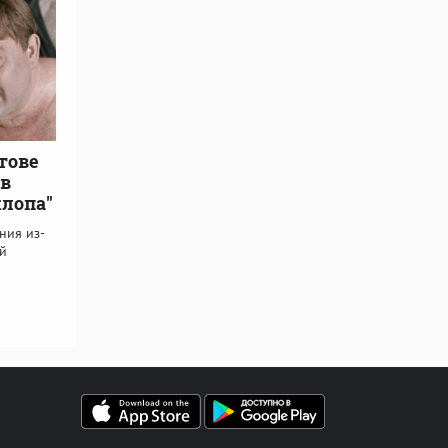
тове
ов
клопа"
ния из-
ой