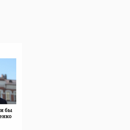
ли бы
енко