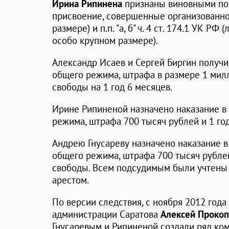
Ирина Рипинена
признаны виновными по ч
присвоение, совершенные организованно
размере) и п.п. "а, б" ч. 4 ст. 174.1 УК Р
особо крупном размере).
Александр Исаев и Сергей Биргин получи
общего режима, штрафа в размере 1 мил
свободы на 1 год 6 месяцев.
Ирине Рипиненой назначено наказание в 
режима, штрафа 700 тысяч рублей и 1 го
Андрею Гнусареву назначено наказание в
общего режима, штрафа 700 тысяч рублей
свободы. Всем подсудимым были учтены
арестом.
По версии следствия, с ноября 2012 года
администрации Саратова
Алексей Проко
Гнусаревым и Рипиненой создали ряд ко