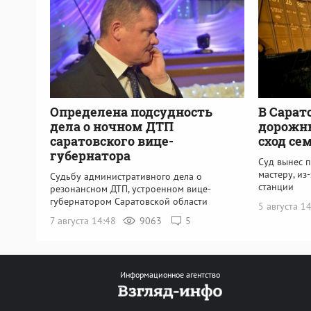
Определена подсудность
В Сарат
дела о ночном ДТП
дорожны
саратовского вице-
сход се
губернатора
Суд вынес 
мастеру, из
Судьбу административного дела о
станции
резонансном ДТП, устроенном вице-
губернатором Саратовской области
5 августа 1
7 августа 14:48
9063
5
Информационное агентство