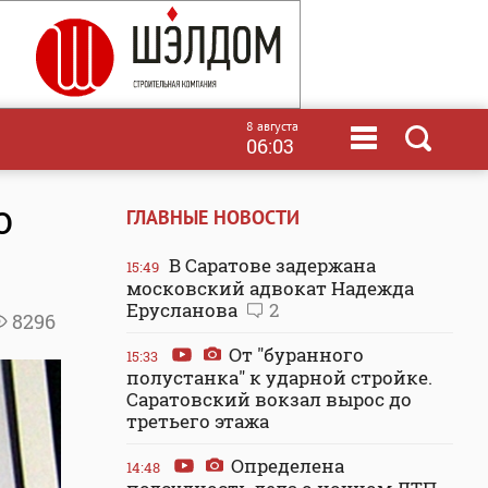
8 августа
06:03
о
ГЛАВНЫЕ НОВОСТИ
В Саратове задержана
15:49
московский адвокат Надежда
Ерусланова
2
8296
От "буранного
15:33
полустанка" к ударной стройке.
Саратовский вокзал вырос до
третьего этажа
Определена
14:48