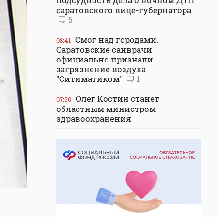
подсудность дела о ночном ДТП
саратовского вице-губернатора
5
Смог над городами.
08:41
Саратовские санврачи
официально признали
загрязнение воздуха
"Ситиматиком"
1
Олег Костин станет
07:50
областным министром
здравоохранения