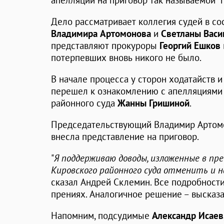
апелляции на приговор так называемой "
Дело рассматривает коллегия судей в со
Владимира Артомонова
и
Светланы Васи
представляют прокуроры
Георгий Ешков
потерпевших вновь никого не было.
В начале процесса у сторон ходатайств и
перешел к ознакомлению с апелляциями 
районного суда
Жанны Гришиной
.
Председательствующий Владимир Артомо
внесла представление на приговор.
"
Я поддерживаю доводы, изложенные в пр
Кировского районного суда отменить и 
сказал Андрей Склемин. Все подробности,
прениях. Аналогичное решение – высказа
Напомним, подсудимые
Александр Исаев