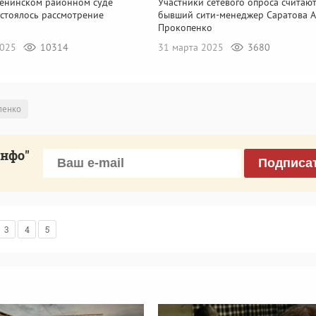
Ленинском районном суде
Участники сетевого опроса считают
остоялось рассмотрение
бывший сити-менеджер Саратова А
а
Прокопенко
2025
10314
31 марта 2025
3680
пенко
инфо"
Подписа
3
4
5