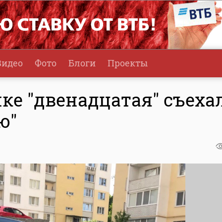
Видео
Фото
Блоги
Проекты
ке "двенадцатая" съеха
ю"