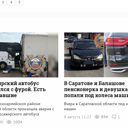
3
4
5
рский автобус
В Саратове и Балашове
лся с фурой. Есть
пенсионерка и девушка
давшие
попали под колеса маш
асноармейском районе
Вчера в Саратовской области под 
й области произошла авария с
машин
ссажирского автобуса
8 августа 11:22
894
1
:00
1004