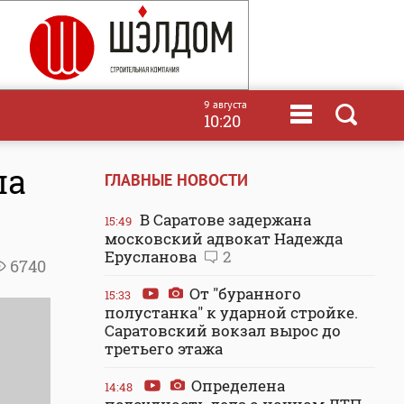
9 августа
10:20
ла
ГЛАВНЫЕ НОВОСТИ
В Саратове задержана
15:49
московский адвокат Надежда
Ерусланова
2
6740
От "буранного
15:33
полустанка" к ударной стройке.
Саратовский вокзал вырос до
третьего этажа
Определена
14:48