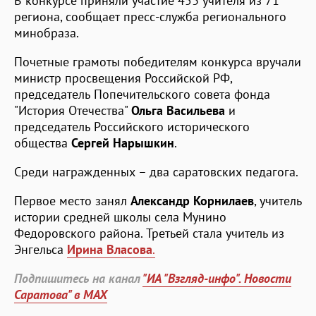
В конкурсе приняли участие 453 учителя из 71
региона, сообщает пресс-служба регионального
минобраза.
Почетные грамоты победителям конкурса вручали
министр просвещения Российской РФ,
председатель Попечительского совета фонда
"История Отечества"
Ольга Васильева
и
председатель Российского исторического
общества
Сергей Нарышкин
.
Среди награжденных – два саратовских педагога.
Первое место занял
Александр Корнилаев
, учитель
истории средней школы села Мунино
Федоровского района. Третьей стала учитель из
Энгельса
Ирина Власова
.
Подпишитесь на канал
"ИА "Взгляд-инфо". Новости
Саратова" в MAX