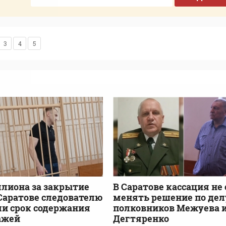
3
4
5
лиона за закрытие
В Саратове кассация не
 Саратове следователю
менять решение по дел
и срок содержания
полковников Межуева 
ажей
Дегтяренко