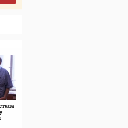
 стала
у
и