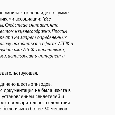
помнила, что речь идёт о сумме
никами ассоциации:
"Все
ы. Следствие считает, что
естом нецелесообразно. Просим
ареста на запрет определенных
олову находиться в офисах АТСЖ и
рудниками АТСЖ, свидетелями,
ми, использовать интернет и
седательствующая.
единено шесть эпизодов,
с документация не была изъята в
с установлением свидетелей и
срок предварительного следствия
же было изъято более 30 мешков