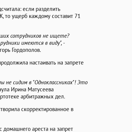
дсчитала: если разделить
, то ущерб каждому составит 71
вших сотрудников не ищете?
удники имеются в виду",
-
горь Гордополов.
продолжила настаивать на запрете
ы не сидим в "Одноклассниках"! Это
ркнула Ирина Матусеева
артотеке арбитражных дел.
етворила скорректированное в
с домашнего ареста на запрет