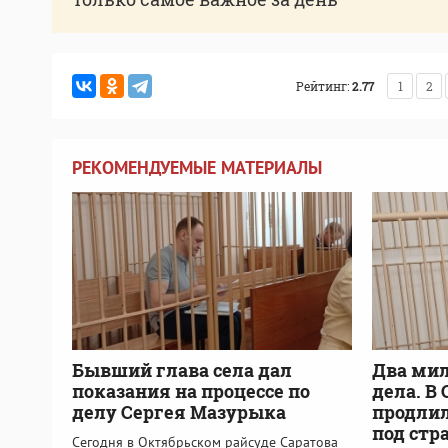
Рейтинг:
2.77
1
2
РЕКОМЕНДУЕМЫЕ МАТЕРИАЛЫ
Бывший глава села дал
Два мил
показания на процессе по
дела. В
делу Сергея Мазурыка
продлил
под стр
Сегодня в Октябрьском райсуде Саратова