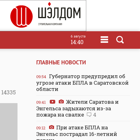
6 августа
14:40
ГЛАВНЫЕ НОВОСТИ
Губернатор предупредил об
09:54
угрозе атаки БПЛА в Саратовской
области
14335
Жители Саратова и
09:41
Энгельса задыхаются из-за
пожара на свалке
4
При атаке БПЛА на
09:12
Энгельс пострадал 16-летний