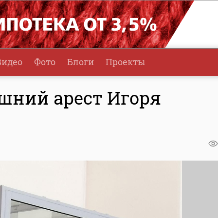
Видео
Фото
Блоги
Проекты
шний арест Игоря