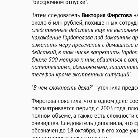
"бессрочном отпуске".
Затем следователь
Виктория Фирстова
на
около 6 млн рублей, похищенных сотруд
следственные действия еще не выполнен
нахождение Гордополова под домашним ар
изменить меру пресечения с домашнего 
действий, в том числе запретить Гордоп
ближе 500 метров к ним, общаться с сот
потерпевшими, обвиняемыми, защитника
телефон кроме экстренных ситуаций".
"В чем сложность дела?"
- уточнила пред
Фирстова пояснила, что в одном деле со
рассматривается период с 2003 года, плю
полном объеме, а также есть сложности 
очевидцев. Следователь дополнила, что 
обозначен до 18 октября, а в его ходе у
вещественных доказательств.