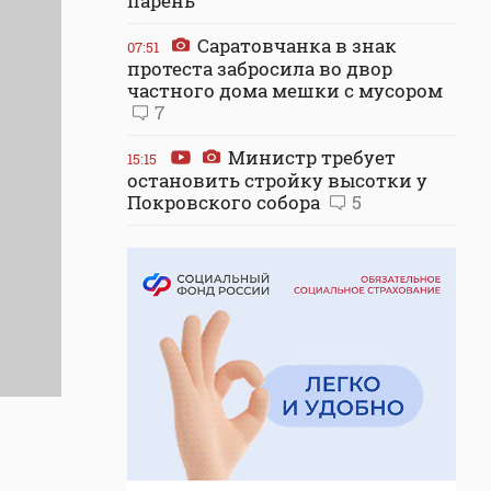
парень
Саратовчанка в знак
07:51
протеста забросила во двор
частного дома мешки с мусором
7
Министр требует
15:15
остановить стройку высотки у
Покровского собора
5