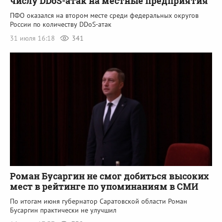
числу DDoS-атак на местные предприятия
ПФО оказался на втором месте среди федеральных округов
России по количеству DDoS-атак
31 июля 16:18
341
Роман Бусаргин не смог добиться высоких
мест в рейтинге по упоминаниям в СМИ
По итогам июня губернатор Саратовской области Роман
Бусаргин практически не улучшил