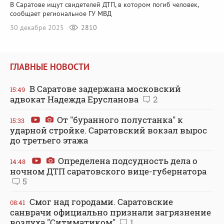
В Саратове ищут свидетелей ДТП, в котором погиб человек,
сообщает региональное ГУ МВД
30 декабря 2025
2810
ГЛАВНЫЕ НОВОСТИ
В Саратове задержана московский
15:49
адвокат Надежда Ерусланова
2
От "буранного полустанка" к
15:33
ударной стройке. Саратовский вокзал вырос
до третьего этажа
Определена подсудность дела о
14:48
ночном ДТП саратовского вице-губернатора
5
Смог над городами. Саратовские
08:41
санврачи официально признали загрязнение
воздуха "Ситиматиком"
1