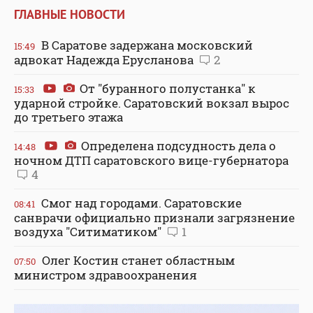
ГЛАВНЫЕ НОВОСТИ
В Саратове задержана московский
15:49
адвокат Надежда Ерусланова
2
От "буранного полустанка" к
15:33
ударной стройке. Саратовский вокзал вырос
до третьего этажа
Определена подсудность дела о
14:48
ночном ДТП саратовского вице-губернатора
4
Смог над городами. Саратовские
08:41
санврачи официально признали загрязнение
воздуха "Ситиматиком"
1
Олег Костин станет областным
07:50
министром здравоохранения