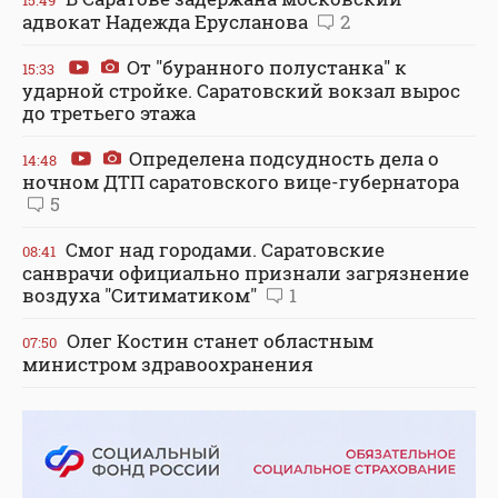
15:49
адвокат Надежда Ерусланова
2
От "буранного полустанка" к
15:33
ударной стройке. Саратовский вокзал вырос
до третьего этажа
Определена подсудность дела о
14:48
ночном ДТП саратовского вице-губернатора
5
Смог над городами. Саратовские
08:41
санврачи официально признали загрязнение
воздуха "Ситиматиком"
1
Олег Костин станет областным
07:50
министром здравоохранения