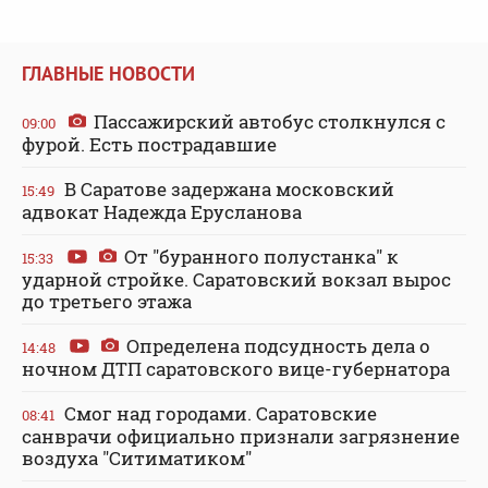
ГЛАВНЫЕ НОВОСТИ
Пассажирский автобус столкнулся с
09:00
фурой. Есть пострадавшие
В Саратове задержана московский
15:49
адвокат Надежда Ерусланова
От "буранного полустанка" к
15:33
ударной стройке. Саратовский вокзал вырос
до третьего этажа
Определена подсудность дела о
14:48
ночном ДТП саратовского вице-губернатора
Смог над городами. Саратовские
08:41
санврачи официально признали загрязнение
воздуха "Ситиматиком"