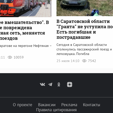
В Саратовской области
е вмешательство". В
"Гранта" не уступила по
е повреждена
Есть погибшая и
ная сеть, меняется
пострадавшие
поездов
Сегодня в Саратовской области
аратове на перегоне Нефтяная –
столкнулись пассажирский поезд и
легковушка. Погибла
8:11
10059
25 июля 14:10
7542
О проекте
Вакансии
Реклама
Контакты
Правила цитирования