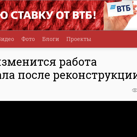
Видео
Фото
Блоги
Проекты
изменится работа
ала после реконструкци