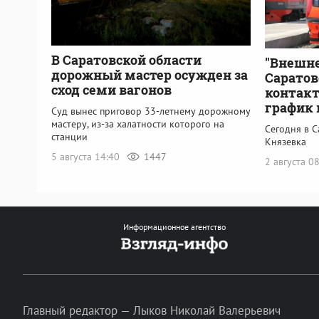
В Саратовской области
"Внешне
дорожный мастер осужден за
Саратов
сход семи вагонов
контакт
график 
Суд вынес приговор 33-летнему дорожному
мастеру, из-за халатности которого на
Сегодня в С
станции
Князевка
5 августа 14:40
1447
2 августа 0
Информационное агентство
Главный редактор — Лыков Николай Валерьевич