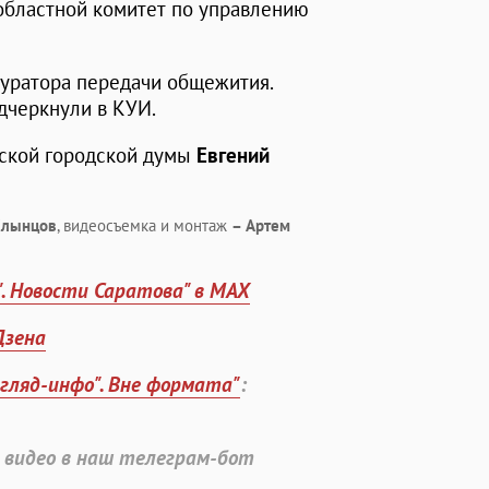
 областной комитет по управлению
куратора передачи общежития.
подчеркнули в КУИ.
вской городской думы
Евгений
Хлынцов
, видеосъемка и монтаж
– Артем
". Новости Саратова" в MAX
Дзена
згляд-инфо". Вне формата"
:
 видео в наш телеграм-бот