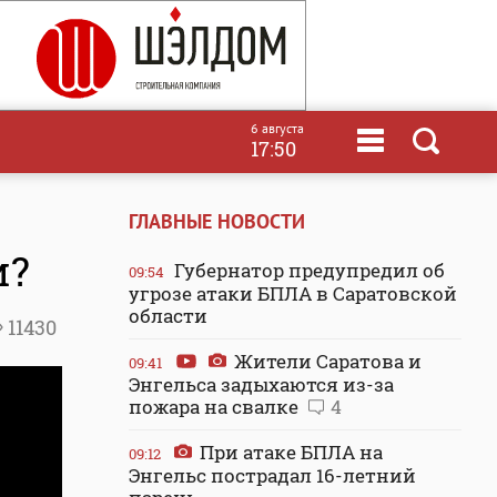
6 августа
17:50
ГЛАВНЫЕ НОВОСТИ
и?
Губернатор предупредил об
09:54
угрозе атаки БПЛА в Саратовской
области
11430
Жители Саратова и
09:41
Энгельса задыхаются из-за
пожара на свалке
4
При атаке БПЛА на
09:12
Энгельс пострадал 16-летний