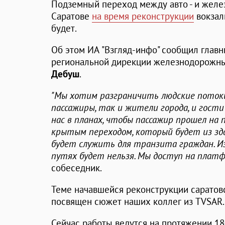
Подземный переход между авто - и жел
Саратове
на время реконструкции
вокзал
будет.
Об этом ИА "Взгляд-инфо" сообщил гла
региональной дирекции железнодорожны
Дебуш
.
"Мы хотим разграничить людские потоки,
пассажиры, так и жители города, и гост
нас в планах, чтобы пассажир прошел на
крытым переходом, который будет из зда
будет служить для транзита граждан. И
путях будет нельзя. Мы доступ на платф
собеседник.
Теме начавшейся реконструкции саратов
посвящен сюжет наших коллег из TVSAR.
Сейчас работы ведутся на протяжении 1