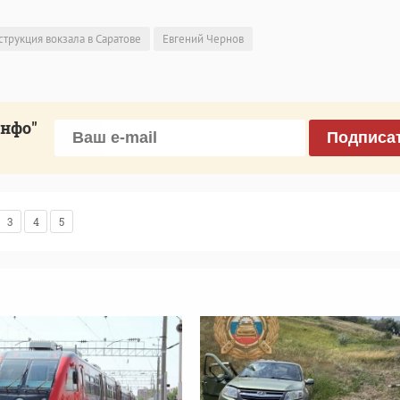
струкция вокзала в Саратове
Евгений Чернов
инфо"
Подписа
3
4
5