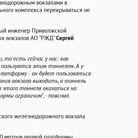
езнодорожным вокзалами в
ьного комплекса перекрываться не
вный инженер Приволжской
х вокзалов АО "РЖД"
Сергей
 то есть сейчас у нас: как
и пользуются этим тоннелем. А у
 платформу - он будет пользоваться
ния вокзала выходить, а тоннель
з этого тоннеля оказаться на
ормы ограничим",
- пояснил
ского железнодорожного вокзала
80 метров первой платформы,