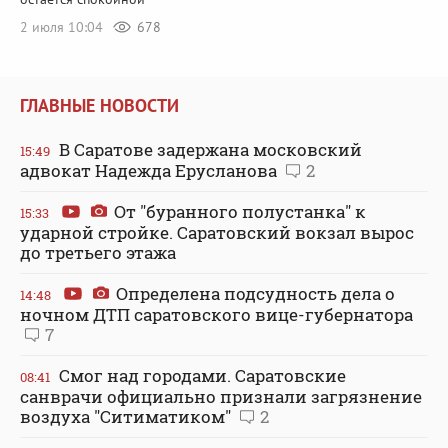
2 июля 10:04
678
ГЛАВНЫЕ НОВОСТИ
В Саратове задержана московский
15:49
адвокат Надежда Ерусланова
2
От "буранного полустанка" к
15:33
ударной стройке. Саратовский вокзал вырос
до третьего этажа
Определена подсудность дела о
14:48
ночном ДТП саратовского вице-губернатора
7
Смог над городами. Саратовские
08:41
санврачи официально признали загрязнение
воздуха "Ситиматиком"
2