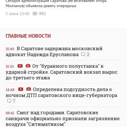
Сегодня администрация Саратова (ее возглавляет Игорь
Молчанов) объявила девять очередных
5 июня 13:40
992
ГЛАВНЫЕ НОВОСТИ
В Саратове задержана московский
15:49
адвокат Надежда Ерусланова
2
От "буранного полустанка" к
15:33
ударной стройке. Саратовский вокзал вырос
до третьего этажа
Определена подсудность дела о
14:48
ночном ДТП саратовского вице-губернатора
7
Смог над городами. Саратовские
08:41
санврачи официально признали загрязнение
воздуха "Ситиматиком"