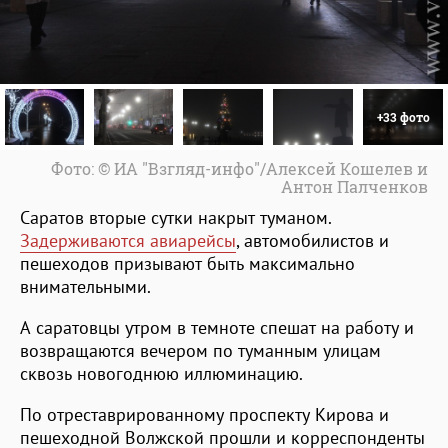
+33 фото
Фото: © ИА "Взгляд-инфо"/Алексей Кошелев и
Антон Палченков
Саратов вторые сутки накрыт туманом.
Задерживаются авиарейсы
, автомобилистов и
пешеходов призывают быть максимально
внимательными.
А саратовцы утром в темноте спешат на работу и
возвращаются вечером по туманным улицам
сквозь новогоднюю иллюминацию.
По отреставрированному проспекту Кирова и
пешеходной Волжской прошли и корреспонденты